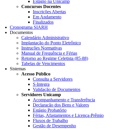
Estágio na Unicamp
Concursos Docentes
Inscrições Abertas
Em Andamento
Finalizados
Cronograma SIARH
Documentos
Calendário Administrativo
Implantação do Ponto Eletrônico
Instruções Normativas
Manual de Frequência e Férias
Retorno ao Regime Celetista (85-88)
Tabelas de Vencimentos
Sistemas
Acesso Público
Consulta a Servidores
S-Integra
Validação de Documentos
Servidores Unicamp
Acompanhamento e Transferência
Declaração dos Bens e Valores
Estágio Probatório
Férias, Afastamentos e Licença-Prêmio
Fluxos de Trabalho
Gestão de Desempenho