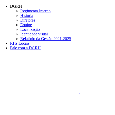
Conteúdo principal
Menu principal
Rodapé
DGRH
Regimento Interno
História
Diretores
Equipe
Localização
Identidade visual
Relatório da Gestão 2021-2025
RHs Locais
Fale com a DGRH
Link para o Faceboo
Aumentar fonte