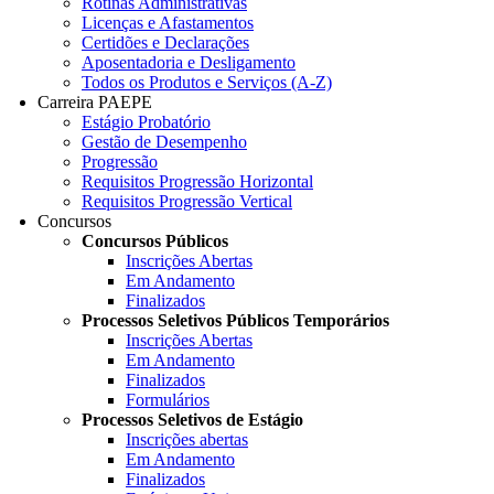
Rotinas Administrativas
Licenças e Afastamentos
Certidões e Declarações
Aposentadoria e Desligamento
Todos os Produtos e Serviços (A-Z)
Carreira PAEPE
Estágio Probatório
Gestão de Desempenho
Progressão
Requisitos Progressão Horizontal
Requisitos Progressão Vertical
Concursos
Concursos Públicos
Inscrições Abertas
Em Andamento
Finalizados
Processos Seletivos Públicos Temporários
Inscrições Abertas
Em Andamento
Finalizados
Formulários
Processos Seletivos de Estágio
Inscrições abertas
Em Andamento
Finalizados