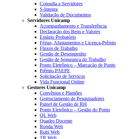
Consulta a Servidores
S-Integra
Validação de Documentos
Servidores Unicamp
Acompanhamento e Transferência
Declaração dos Bens e Valores
Estágio Probatório
Férias, Afastamentos e Licença-Prêmio
Fluxos de Trabalho
Gestão de Desempenho
Gestão de Segurança do Trabalho
Ponto Eletrônico – Marcação de Ponto
Prêmio PAEPE
Solicitação de Serviços
Vida Funcional Online
Gestores Unicamp
Convênios e Plantões
Gerenciamento de Pesquisadores
Painel de Gestão de RH
Ponto Eletrônico – Gestão do Ponto
QL Web
Quadro Docente
Ronda Web
Rubi Web
TR Web