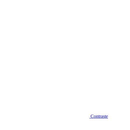
Diminuir fonte
Contraste