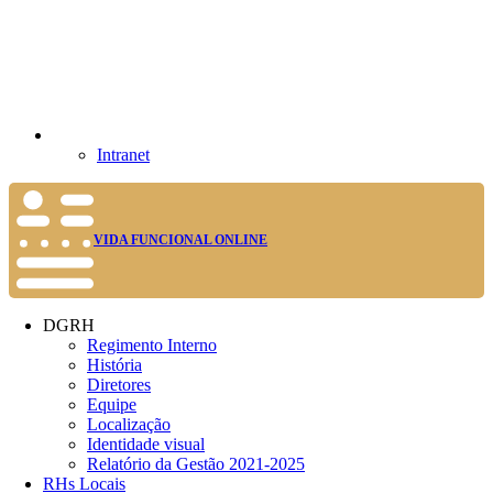
Intranet
VIDA FUNCIONAL ONLINE
DGRH
Regimento Interno
História
Diretores
Equipe
Localização
Identidade visual
Relatório da Gestão 2021-2025
RHs Locais