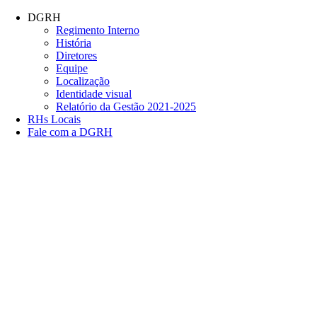
Conteúdo principal
Menu principal
Rodapé
DGRH
Regimento Interno
História
Diretores
Equipe
Localização
Identidade visual
Relatório da Gestão 2021-2025
RHs Locais
Fale com a DGRH
Link para o Facebook
Link para o Twitter