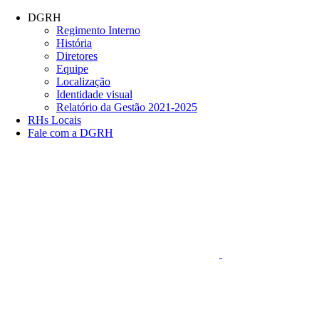
Conteúdo principal
Menu principal
Rodapé
DGRH
Regimento Interno
História
Diretores
Equipe
Localização
Identidade visual
Relatório da Gestão 2021-2025
RHs Locais
Fale com a DGRH
Link para o Faceboo
Aumentar fonte