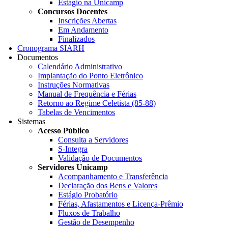
Estágio na Unicamp
Concursos Docentes
Inscrições Abertas
Em Andamento
Finalizados
Cronograma SIARH
Documentos
Calendário Administrativo
Implantação do Ponto Eletrônico
Instruções Normativas
Manual de Frequência e Férias
Retorno ao Regime Celetista (85-88)
Tabelas de Vencimentos
Sistemas
Acesso Público
Consulta a Servidores
S-Integra
Validação de Documentos
Servidores Unicamp
Acompanhamento e Transferência
Declaração dos Bens e Valores
Estágio Probatório
Férias, Afastamentos e Licença-Prêmio
Fluxos de Trabalho
Gestão de Desempenho