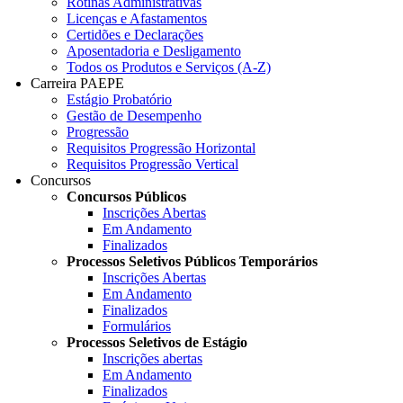
Rotinas Administrativas
Licenças e Afastamentos
Certidões e Declarações
Aposentadoria e Desligamento
Todos os Produtos e Serviços (A-Z)
Carreira PAEPE
Estágio Probatório
Gestão de Desempenho
Progressão
Requisitos Progressão Horizontal
Requisitos Progressão Vertical
Concursos
Concursos Públicos
Inscrições Abertas
Em Andamento
Finalizados
Processos Seletivos Públicos Temporários
Inscrições Abertas
Em Andamento
Finalizados
Formulários
Processos Seletivos de Estágio
Inscrições abertas
Em Andamento
Finalizados