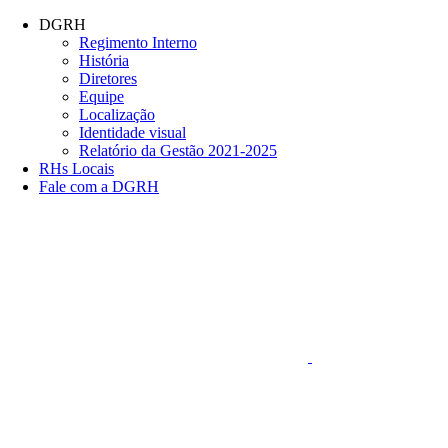
Conteúdo principal
Menu principal
Rodapé
DGRH
Regimento Interno
História
Diretores
Equipe
Localização
Identidade visual
Relatório da Gestão 2021-2025
RHs Locais
Fale com a DGRH
Link para o Faceboo
Aumentar fonte