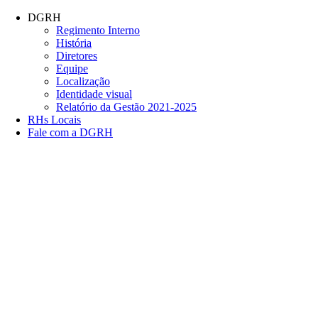
Conteúdo principal
Menu principal
Rodapé
DGRH
Regimento Interno
História
Diretores
Equipe
Localização
Identidade visual
Relatório da Gestão 2021-2025
RHs Locais
Fale com a DGRH
Link para o Facebook
Link para o Twitter