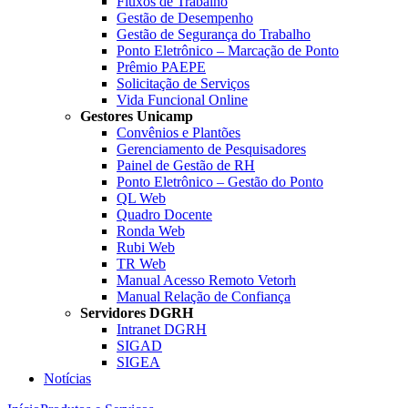
Fluxos de Trabalho
Gestão de Desempenho
Gestão de Segurança do Trabalho
Ponto Eletrônico – Marcação de Ponto
Prêmio PAEPE
Solicitação de Serviços
Vida Funcional Online
Gestores Unicamp
Convênios e Plantões
Gerenciamento de Pesquisadores
Painel de Gestão de RH
Ponto Eletrônico – Gestão do Ponto
QL Web
Quadro Docente
Ronda Web
Rubi Web
TR Web
Manual Acesso Remoto Vetorh
Manual Relação de Confiança
Servidores DGRH
Intranet DGRH
SIGAD
SIGEA
Notícias