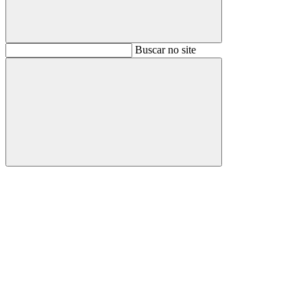
Buscar
Buscar no site
Buscar
Aumentar fonte
Diminuir fonte