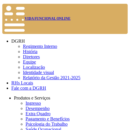
VIDA FUNCIONAL ONLINE
DGRH
Regimento Interno
História
Diretores
Equipe
Localização
Identidade visual
Relatório da Gestão 2021-2025
RHs Locais
Fale com a DGRH
Produtos e Serviços
Ingresso
Desempenho
Extra Quadro
Pagamento e Benefícios
Psicologia do Trabalho
Saúde Ocupacional