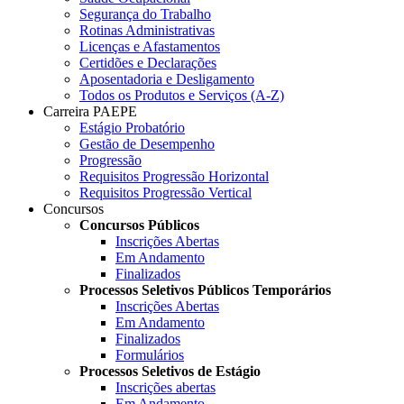
Segurança do Trabalho
Rotinas Administrativas
Licenças e Afastamentos
Certidões e Declarações
Aposentadoria e Desligamento
Todos os Produtos e Serviços (A-Z)
Carreira PAEPE
Estágio Probatório
Gestão de Desempenho
Progressão
Requisitos Progressão Horizontal
Requisitos Progressão Vertical
Concursos
Concursos Públicos
Inscrições Abertas
Em Andamento
Finalizados
Processos Seletivos Públicos Temporários
Inscrições Abertas
Em Andamento
Finalizados
Formulários
Processos Seletivos de Estágio
Inscrições abertas
Em Andamento