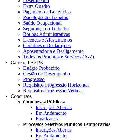
Desempenho
Extra Quadro
Pagamento e Benefícios
Psicologia do Trabalho
Saúde Ocupacional
Segurança do Trabalho
Rotinas Administrativas
Licenças e Afastamentos
Certidões e Declarações
Aposentadoria e Desligamento
Todos os Produtos e Serviços (A-Z)
Carreira PAEPE
Estágio Probatório
Gestão de Desempenho
Progressão
Requisitos Progressão Horizontal
Requisitos Progressão Vertical
Concursos
Concursos Públicos
Inscrições Abertas
Em Andamento
Finalizados
Processos Seletivos Públicos Temporários
Inscrições Abertas
Em Andamento