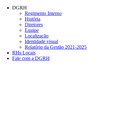
Conteúdo principal
Menu principal
Rodapé
DGRH
Regimento Interno
História
Diretores
Equipe
Localização
Identidade visual
Relatório da Gestão 2021-2025
RHs Locais
Fale com a DGRH
Link para o Facebook
Link para o Twitter