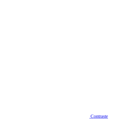
Diminuir fonte
Contraste