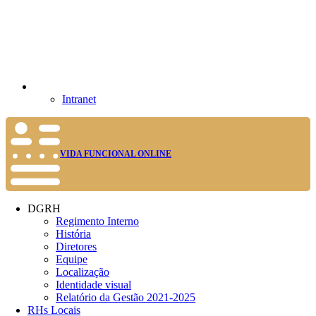
Intranet
VIDA FUNCIONAL ONLINE
DGRH
Regimento Interno
História
Diretores
Equipe
Localização
Identidade visual
Relatório da Gestão 2021-2025
RHs Locais