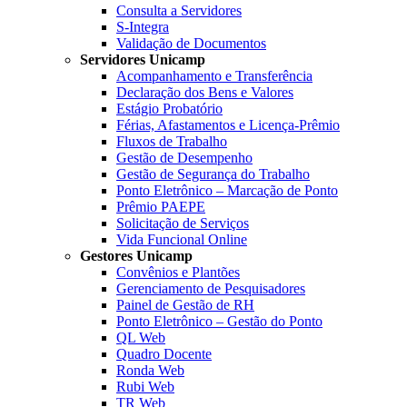
Consulta a Servidores
S-Integra
Validação de Documentos
Servidores Unicamp
Acompanhamento e Transferência
Declaração dos Bens e Valores
Estágio Probatório
Férias, Afastamentos e Licença-Prêmio
Fluxos de Trabalho
Gestão de Desempenho
Gestão de Segurança do Trabalho
Ponto Eletrônico – Marcação de Ponto
Prêmio PAEPE
Solicitação de Serviços
Vida Funcional Online
Gestores Unicamp
Convênios e Plantões
Gerenciamento de Pesquisadores
Painel de Gestão de RH
Ponto Eletrônico – Gestão do Ponto
QL Web
Quadro Docente
Ronda Web
Rubi Web
TR Web