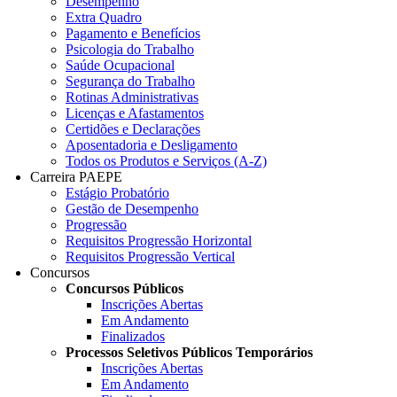
Desempenho
Extra Quadro
Pagamento e Benefícios
Psicologia do Trabalho
Saúde Ocupacional
Segurança do Trabalho
Rotinas Administrativas
Licenças e Afastamentos
Certidões e Declarações
Aposentadoria e Desligamento
Todos os Produtos e Serviços (A-Z)
Carreira PAEPE
Estágio Probatório
Gestão de Desempenho
Progressão
Requisitos Progressão Horizontal
Requisitos Progressão Vertical
Concursos
Concursos Públicos
Inscrições Abertas
Em Andamento
Finalizados
Processos Seletivos Públicos Temporários
Inscrições Abertas
Em Andamento