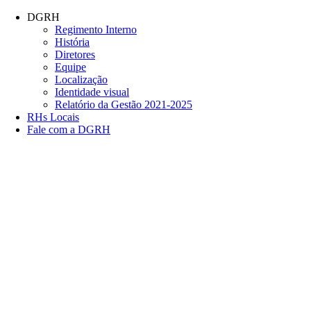
Conteúdo principal
Menu principal
Rodapé
DGRH
Regimento Interno
História
Diretores
Equipe
Localização
Identidade visual
Relatório da Gestão 2021-2025
RHs Locais
Fale com a DGRH
Link para o Facebook
Link para o Twitter