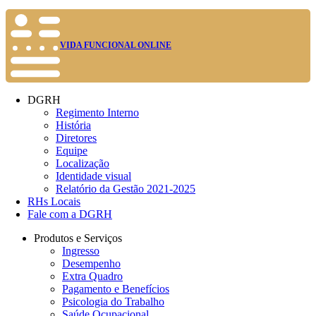
VIDA FUNCIONAL ONLINE
DGRH
Regimento Interno
História
Diretores
Equipe
Localização
Identidade visual
Relatório da Gestão 2021-2025
RHs Locais
Fale com a DGRH
Produtos e Serviços
Ingresso
Desempenho
Extra Quadro
Pagamento e Benefícios
Psicologia do Trabalho
Saúde Ocupacional