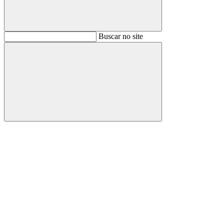
Buscar
Buscar no site
Buscar
Aumentar fonte
Diminuir fonte