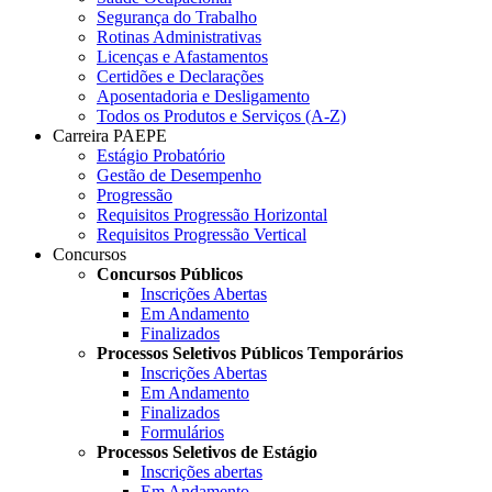
Segurança do Trabalho
Rotinas Administrativas
Licenças e Afastamentos
Certidões e Declarações
Aposentadoria e Desligamento
Todos os Produtos e Serviços (A-Z)
Carreira PAEPE
Estágio Probatório
Gestão de Desempenho
Progressão
Requisitos Progressão Horizontal
Requisitos Progressão Vertical
Concursos
Concursos Públicos
Inscrições Abertas
Em Andamento
Finalizados
Processos Seletivos Públicos Temporários
Inscrições Abertas
Em Andamento
Finalizados
Formulários
Processos Seletivos de Estágio
Inscrições abertas
Em Andamento