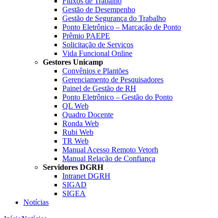
Fluxos de Trabalho
Gestão de Desempenho
Gestão de Segurança do Trabalho
Ponto Eletrônico – Marcação de Ponto
Prêmio PAEPE
Solicitação de Serviços
Vida Funcional Online
Gestores Unicamp
Convênios e Plantões
Gerenciamento de Pesquisadores
Painel de Gestão de RH
Ponto Eletrônico – Gestão do Ponto
QL Web
Quadro Docente
Ronda Web
Rubi Web
TR Web
Manual Acesso Remoto Vetorh
Manual Relação de Confiança
Servidores DGRH
Intranet DGRH
SIGAD
SIGEA
Notícias