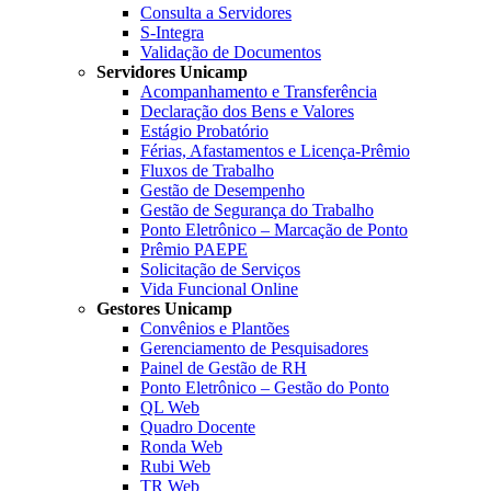
Consulta a Servidores
S-Integra
Validação de Documentos
Servidores Unicamp
Acompanhamento e Transferência
Declaração dos Bens e Valores
Estágio Probatório
Férias, Afastamentos e Licença-Prêmio
Fluxos de Trabalho
Gestão de Desempenho
Gestão de Segurança do Trabalho
Ponto Eletrônico – Marcação de Ponto
Prêmio PAEPE
Solicitação de Serviços
Vida Funcional Online
Gestores Unicamp
Convênios e Plantões
Gerenciamento de Pesquisadores
Painel de Gestão de RH
Ponto Eletrônico – Gestão do Ponto
QL Web
Quadro Docente
Ronda Web
Rubi Web
TR Web