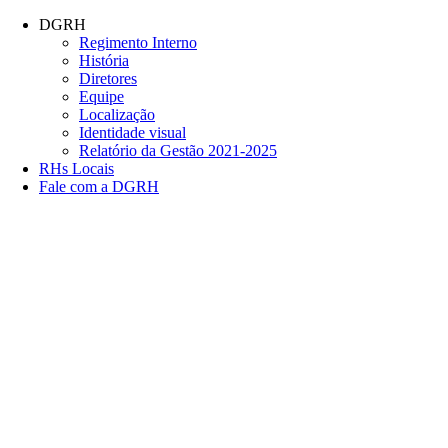
Conteúdo principal
Menu principal
Rodapé
DGRH
Regimento Interno
História
Diretores
Equipe
Localização
Identidade visual
Relatório da Gestão 2021-2025
RHs Locais
Fale com a DGRH
Link para o Facebook
Link para o Twitter