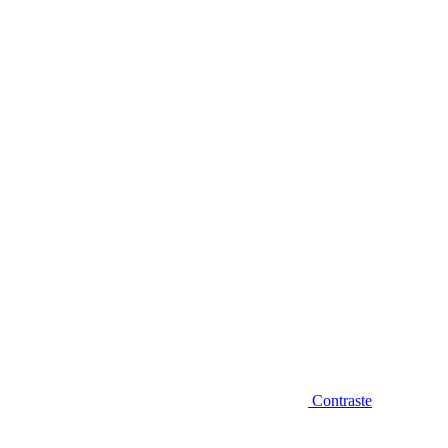
Diminuir fonte
Contraste