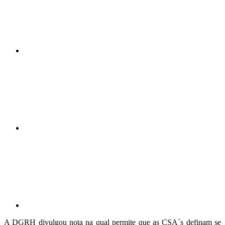
Compartilhar n
Compartilhar p
A DGRH divulgou nota na qual permite que as CSA´s definam se