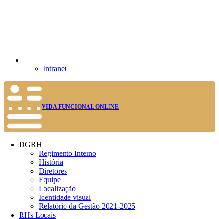
Intranet
VIDA FUNCIONAL ONLINE
DGRH
Regimento Interno
História
Diretores
Equipe
Localização
Identidade visual
Relatório da Gestão 2021-2025
RHs Locais