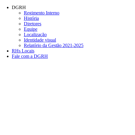
Conteúdo principal
Menu principal
Rodapé
DGRH
Regimento Interno
História
Diretores
Equipe
Localização
Identidade visual
Relatório da Gestão 2021-2025
RHs Locais
Fale com a DGRH
Link para o Facebook
Link para o Twitter