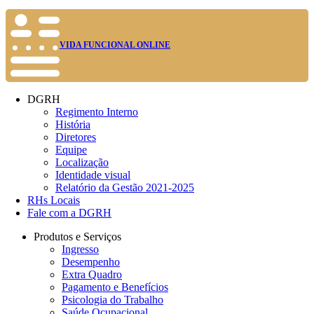
VIDA FUNCIONAL ONLINE
DGRH
Regimento Interno
História
Diretores
Equipe
Localização
Identidade visual
Relatório da Gestão 2021-2025
RHs Locais
Fale com a DGRH
Produtos e Serviços
Ingresso
Desempenho
Extra Quadro
Pagamento e Benefícios
Psicologia do Trabalho
Saúde Ocupacional