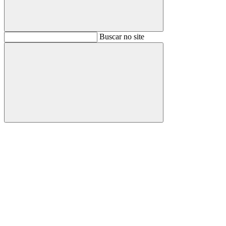
Buscar
Buscar no site
Buscar
Aumentar fonte
Diminuir fonte