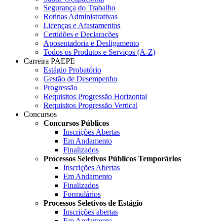
Segurança do Trabalho
Rotinas Administrativas
Licenças e Afastamentos
Certidões e Declarações
Aposentadoria e Desligamento
Todos os Produtos e Serviços (A-Z)
Carreira PAEPE
Estágio Probatório
Gestão de Desempenho
Progressão
Requisitos Progressão Horizontal
Requisitos Progressão Vertical
Concursos
Concursos Públicos
Inscrições Abertas
Em Andamento
Finalizados
Processos Seletivos Públicos Temporários
Inscrições Abertas
Em Andamento
Finalizados
Formulários
Processos Seletivos de Estágio
Inscrições abertas
Em Andamento