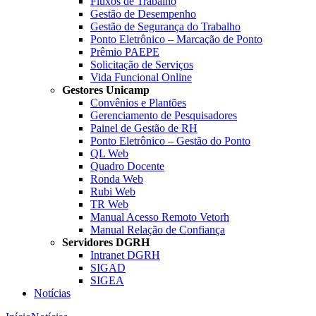
Fluxos de Trabalho
Gestão de Desempenho
Gestão de Segurança do Trabalho
Ponto Eletrônico – Marcação de Ponto
Prêmio PAEPE
Solicitação de Serviços
Vida Funcional Online
Gestores Unicamp
Convênios e Plantões
Gerenciamento de Pesquisadores
Painel de Gestão de RH
Ponto Eletrônico – Gestão do Ponto
QL Web
Quadro Docente
Ronda Web
Rubi Web
TR Web
Manual Acesso Remoto Vetorh
Manual Relação de Confiança
Servidores DGRH
Intranet DGRH
SIGAD
SIGEA
Notícias