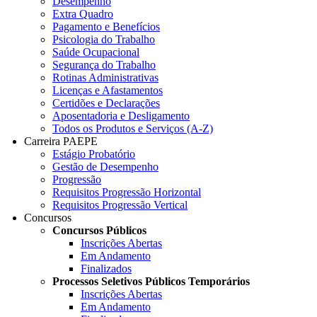
Desempenho
Extra Quadro
Pagamento e Benefícios
Psicologia do Trabalho
Saúde Ocupacional
Segurança do Trabalho
Rotinas Administrativas
Licenças e Afastamentos
Certidões e Declarações
Aposentadoria e Desligamento
Todos os Produtos e Serviços (A-Z)
Carreira PAEPE
Estágio Probatório
Gestão de Desempenho
Progressão
Requisitos Progressão Horizontal
Requisitos Progressão Vertical
Concursos
Concursos Públicos
Inscrições Abertas
Em Andamento
Finalizados
Processos Seletivos Públicos Temporários
Inscrições Abertas
Em Andamento