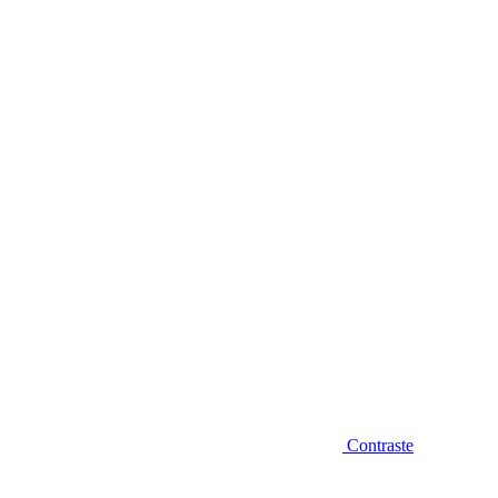
Diminuir fonte
Contraste