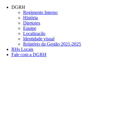
Conteúdo principal
Menu principal
Rodapé
DGRH
Regimento Interno
História
Diretores
Equipe
Localização
Identidade visual
Relatório da Gestão 2021-2025
RHs Locais
Fale com a DGRH
Link para o Facebook
Link para o Twitter