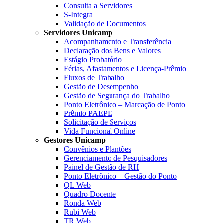
Consulta a Servidores
S-Integra
Validação de Documentos
Servidores Unicamp
Acompanhamento e Transferência
Declaração dos Bens e Valores
Estágio Probatório
Férias, Afastamentos e Licença-Prêmio
Fluxos de Trabalho
Gestão de Desempenho
Gestão de Segurança do Trabalho
Ponto Eletrônico – Marcação de Ponto
Prêmio PAEPE
Solicitação de Serviços
Vida Funcional Online
Gestores Unicamp
Convênios e Plantões
Gerenciamento de Pesquisadores
Painel de Gestão de RH
Ponto Eletrônico – Gestão do Ponto
QL Web
Quadro Docente
Ronda Web
Rubi Web
TR Web