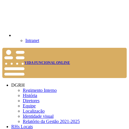
Intranet
VIDA FUNCIONAL ONLINE
DGRH
Regimento Interno
História
Diretores
Equipe
Localização
Identidade visual
Relatório da Gestão 2021-2025
RHs Locais