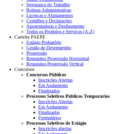
Segurança do Trabalho
Rotinas Administrativas
Licenças e Afastamentos
Certidões e Declarações
Aposentadoria e Desligamento
Todos os Produtos e Serviços (A-Z)
Carreira PAEPE
Estágio Probatório
Gestão de Desempenho
Progressão
Requisitos Progressão Horizontal
Requisitos Progressão Vertical
Concursos
Concursos Públicos
Inscrições Abertas
Em Andamento
Finalizados
Processos Seletivos Públicos Temporários
Inscrições Abertas
Em Andamento
Finalizados
Formulários
Processos Seletivos de Estágio
Inscrições abertas
Em Andamento