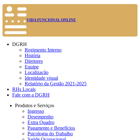
VIDA FUNCIONAL ONLINE
DGRH
Regimento Interno
História
Diretores
Equipe
Localização
Identidade visual
Relatório da Gestão 2021-2025
RHs Locais
Fale com a DGRH
Produtos e Serviços
Ingresso
Desempenho
Extra Quadro
Pagamento e Benefícios
Psicologia do Trabalho
Saúde Ocupacional