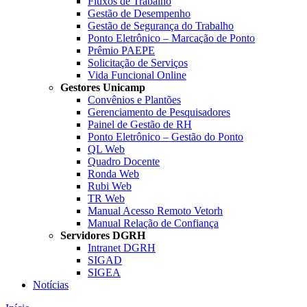
Fluxos de Trabalho
Gestão de Desempenho
Gestão de Segurança do Trabalho
Ponto Eletrônico – Marcação de Ponto
Prêmio PAEPE
Solicitação de Serviços
Vida Funcional Online
Gestores Unicamp
Convênios e Plantões
Gerenciamento de Pesquisadores
Painel de Gestão de RH
Ponto Eletrônico – Gestão do Ponto
QL Web
Quadro Docente
Ronda Web
Rubi Web
TR Web
Manual Acesso Remoto Vetorh
Manual Relação de Confiança
Servidores DGRH
Intranet DGRH
SIGAD
SIGEA
Notícias