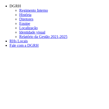
Conteúdo principal
Menu principal
Rodapé
DGRH
Regimento Interno
História
Diretores
Equipe
Localização
Identidade visual
Relatório da Gestão 2021-2025
RHs Locais
Fale com a DGRH
Link para o Facebook
Link para o Twitter