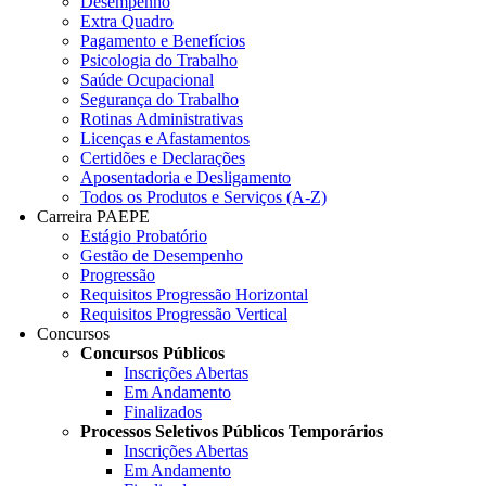
Desempenho
Extra Quadro
Pagamento e Benefícios
Psicologia do Trabalho
Saúde Ocupacional
Segurança do Trabalho
Rotinas Administrativas
Licenças e Afastamentos
Certidões e Declarações
Aposentadoria e Desligamento
Todos os Produtos e Serviços (A-Z)
Carreira PAEPE
Estágio Probatório
Gestão de Desempenho
Progressão
Requisitos Progressão Horizontal
Requisitos Progressão Vertical
Concursos
Concursos Públicos
Inscrições Abertas
Em Andamento
Finalizados
Processos Seletivos Públicos Temporários
Inscrições Abertas
Em Andamento