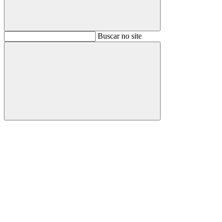
Buscar
Buscar no site
Buscar
Aumentar fonte
Diminuir fonte