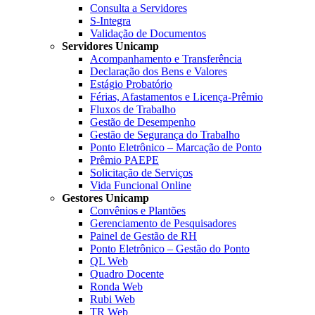
Consulta a Servidores
S-Integra
Validação de Documentos
Servidores Unicamp
Acompanhamento e Transferência
Declaração dos Bens e Valores
Estágio Probatório
Férias, Afastamentos e Licença-Prêmio
Fluxos de Trabalho
Gestão de Desempenho
Gestão de Segurança do Trabalho
Ponto Eletrônico – Marcação de Ponto
Prêmio PAEPE
Solicitação de Serviços
Vida Funcional Online
Gestores Unicamp
Convênios e Plantões
Gerenciamento de Pesquisadores
Painel de Gestão de RH
Ponto Eletrônico – Gestão do Ponto
QL Web
Quadro Docente
Ronda Web
Rubi Web
TR Web