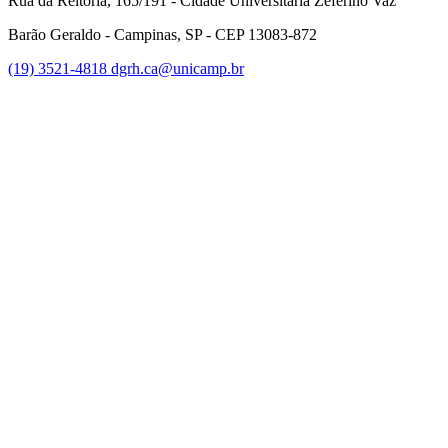
Rua da Reitoria, 165/191 - Cidade Universitária Zeferino Vaz
Barão Geraldo - Campinas, SP - CEP 13083-872
(19) 3521-4818
dgrh.ca@unicamp.br
Link para o Facebook
Link para o Twitter
Link para o Instagram