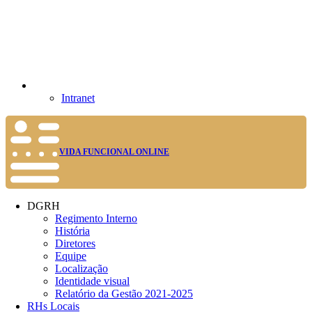
Intranet
VIDA FUNCIONAL ONLINE
DGRH
Regimento Interno
História
Diretores
Equipe
Localização
Identidade visual
Relatório da Gestão 2021-2025
RHs Locais