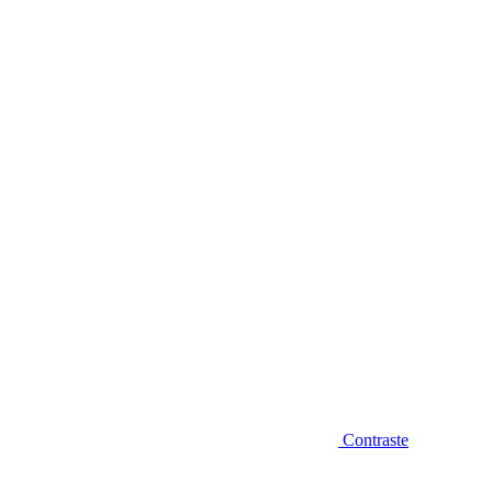
Diminuir fonte
Contraste