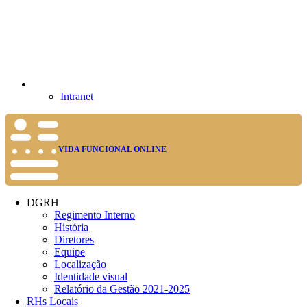
Intranet
VIDA FUNCIONAL ONLINE
DGRH
Regimento Interno
História
Diretores
Equipe
Localização
Identidade visual
Relatório da Gestão 2021-2025
RHs Locais