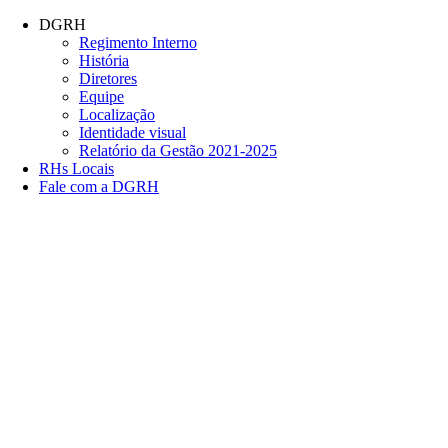
Conteúdo principal
Menu principal
Rodapé
DGRH
Regimento Interno
História
Diretores
Equipe
Localização
Identidade visual
Relatório da Gestão 2021-2025
RHs Locais
Fale com a DGRH
Link para o Facebook
Link para o Twitter