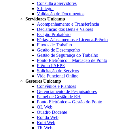
Consulta a Servidores
S-Integra
Validação de Documentos
Servidores Unicamp
Acompanhamento e Transferência
Declaração dos Bens e Valores
Estágio Probatório
Férias, Afastamentos e Licença-Prêmio
Fluxos de Trabalho
Gestão de Desempenho
Gestão de Segurança do Trabalho
Ponto Eletrônico – Marcação de Ponto
Prêmio PAEPE
Solicitação de Serviços
Vida Funcional Online
Gestores Unicamp
Convênios e Plantões
Gerenciamento de Pesquisadores
Painel de Gestão de RH
Ponto Eletrônico – Gestão do Ponto
QL Web
Quadro Docente
Ronda Web
Rubi Web
TR Web