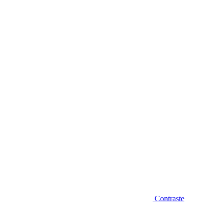
Diminuir fonte
Contraste