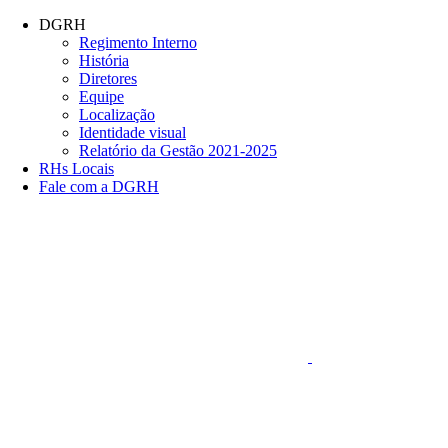
Conteúdo principal
Menu principal
Rodapé
DGRH
Regimento Interno
História
Diretores
Equipe
Localização
Identidade visual
Relatório da Gestão 2021-2025
RHs Locais
Fale com a DGRH
Link para o Faceboo
Aumentar fonte