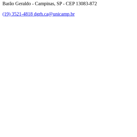
Barão Geraldo - Campinas, SP - CEP 13083-872
(19) 3521-4818
dgrh.ca@unicamp.br
Link para o Facebook
Link para o Twitter
Link para o Instagram