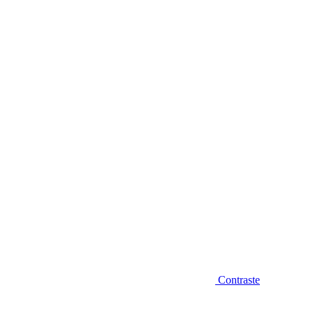
Diminuir fonte
Contraste