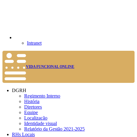
Intranet
VIDA FUNCIONAL ONLINE
DGRH
Regimento Interno
História
Diretores
Equipe
Localização
Identidade visual
Relatório da Gestão 2021-2025
RHs Locais