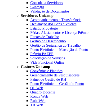
Consulta a Servidores
S-Integra
Validação de Documentos
Servidores Unicamp
Acompanhamento e Transferência
Declaração dos Bens e Valores
Estágio Probatório
Férias, Afastamentos e Licença-Prêmio
Fluxos de Trabalho
Gestão de Desempenho
Gestão de Segurança do Trabalho
Ponto Eletrônico – Marcação de Ponto
Prêmio PAEPE
Solicitação de Serviços
Vida Funcional Online
Gestores Unicamp
Convênios e Plantões
Gerenciamento de Pesquisadores
Painel de Gestão de RH
Ponto Eletrônico – Gestão do Ponto
QL Web
Quadro Docente
Ronda Web
Rubi Web
TR Web