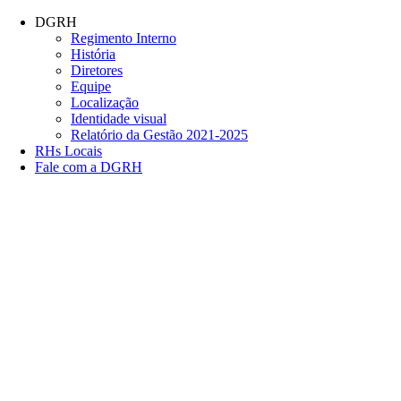
Conteúdo principal
Menu principal
Rodapé
DGRH
Regimento Interno
História
Diretores
Equipe
Localização
Identidade visual
Relatório da Gestão 2021-2025
RHs Locais
Fale com a DGRH
Link para o Facebook
Link para o Twitter