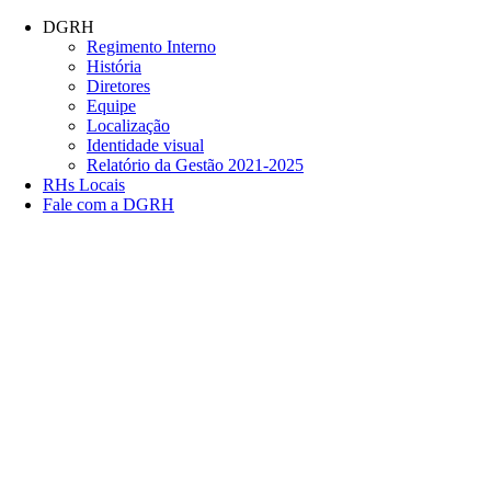
Conteúdo principal
Menu principal
Rodapé
DGRH
Regimento Interno
História
Diretores
Equipe
Localização
Identidade visual
Relatório da Gestão 2021-2025
RHs Locais
Fale com a DGRH
Link para o Facebook
Link para o Twitter