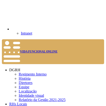
Intranet
VIDA FUNCIONAL ONLINE
DGRH
Regimento Interno
História
Diretores
Equipe
Localização
Identidade visual
Relatório da Gestão 2021-2025
RHs Locais