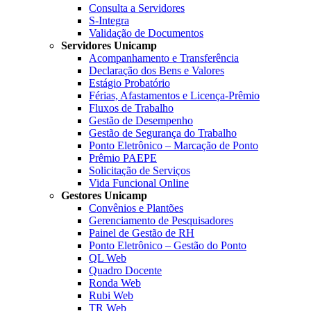
Consulta a Servidores
S-Integra
Validação de Documentos
Servidores Unicamp
Acompanhamento e Transferência
Declaração dos Bens e Valores
Estágio Probatório
Férias, Afastamentos e Licença-Prêmio
Fluxos de Trabalho
Gestão de Desempenho
Gestão de Segurança do Trabalho
Ponto Eletrônico – Marcação de Ponto
Prêmio PAEPE
Solicitação de Serviços
Vida Funcional Online
Gestores Unicamp
Convênios e Plantões
Gerenciamento de Pesquisadores
Painel de Gestão de RH
Ponto Eletrônico – Gestão do Ponto
QL Web
Quadro Docente
Ronda Web
Rubi Web
TR Web