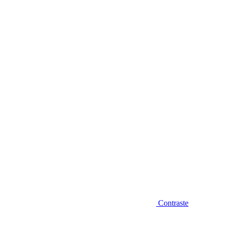
Diminuir fonte
Contraste