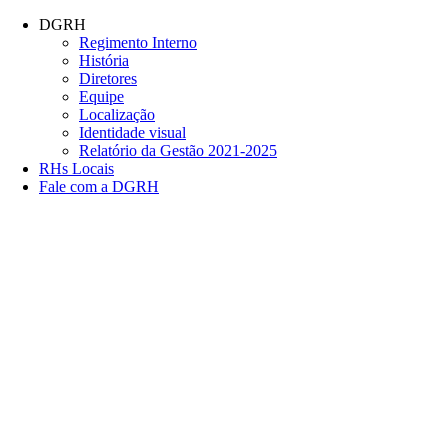
Conteúdo principal
Menu principal
Rodapé
DGRH
Regimento Interno
História
Diretores
Equipe
Localização
Identidade visual
Relatório da Gestão 2021-2025
RHs Locais
Fale com a DGRH
Link para o Facebook
Link para o Twitter