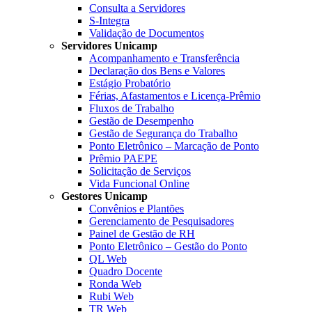
Consulta a Servidores
S-Integra
Validação de Documentos
Servidores Unicamp
Acompanhamento e Transferência
Declaração dos Bens e Valores
Estágio Probatório
Férias, Afastamentos e Licença-Prêmio
Fluxos de Trabalho
Gestão de Desempenho
Gestão de Segurança do Trabalho
Ponto Eletrônico – Marcação de Ponto
Prêmio PAEPE
Solicitação de Serviços
Vida Funcional Online
Gestores Unicamp
Convênios e Plantões
Gerenciamento de Pesquisadores
Painel de Gestão de RH
Ponto Eletrônico – Gestão do Ponto
QL Web
Quadro Docente
Ronda Web
Rubi Web
TR Web