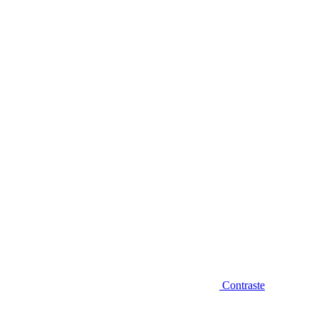
Diminuir fonte
Contraste