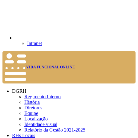
Intranet
VIDA FUNCIONAL ONLINE
DGRH
Regimento Interno
História
Diretores
Equipe
Localização
Identidade visual
Relatório da Gestão 2021-2025
RHs Locais