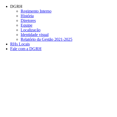
Conteúdo principal
Menu principal
Rodapé
DGRH
Regimento Interno
História
Diretores
Equipe
Localização
Identidade visual
Relatório da Gestão 2021-2025
RHs Locais
Fale com a DGRH
Link para o Facebook
Link para o Twitter