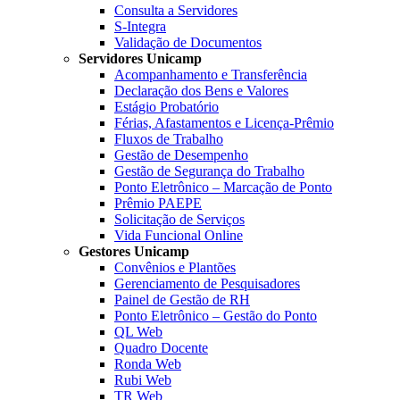
Consulta a Servidores
S-Integra
Validação de Documentos
Servidores Unicamp
Acompanhamento e Transferência
Declaração dos Bens e Valores
Estágio Probatório
Férias, Afastamentos e Licença-Prêmio
Fluxos de Trabalho
Gestão de Desempenho
Gestão de Segurança do Trabalho
Ponto Eletrônico – Marcação de Ponto
Prêmio PAEPE
Solicitação de Serviços
Vida Funcional Online
Gestores Unicamp
Convênios e Plantões
Gerenciamento de Pesquisadores
Painel de Gestão de RH
Ponto Eletrônico – Gestão do Ponto
QL Web
Quadro Docente
Ronda Web
Rubi Web
TR Web