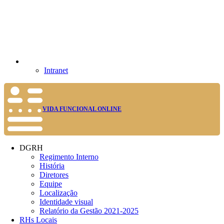
Intranet
VIDA FUNCIONAL ONLINE
DGRH
Regimento Interno
História
Diretores
Equipe
Localização
Identidade visual
Relatório da Gestão 2021-2025
RHs Locais