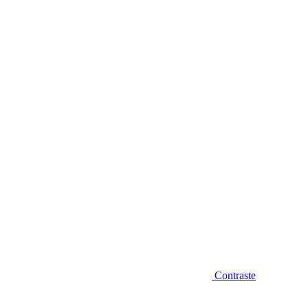
Diminuir fonte
Contraste