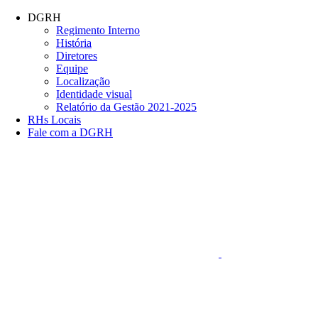
Conteúdo principal
Menu principal
Rodapé
DGRH
Regimento Interno
História
Diretores
Equipe
Localização
Identidade visual
Relatório da Gestão 2021-2025
RHs Locais
Fale com a DGRH
Link para o Faceboo
Aumentar fonte