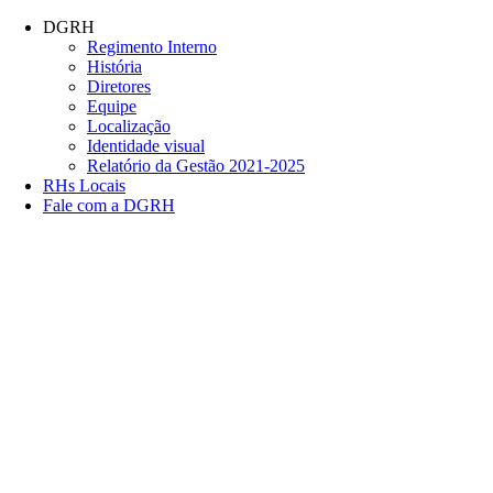
Conteúdo principal
Menu principal
Rodapé
DGRH
Regimento Interno
História
Diretores
Equipe
Localização
Identidade visual
Relatório da Gestão 2021-2025
RHs Locais
Fale com a DGRH
Link para o Facebook
Link para o Twitter