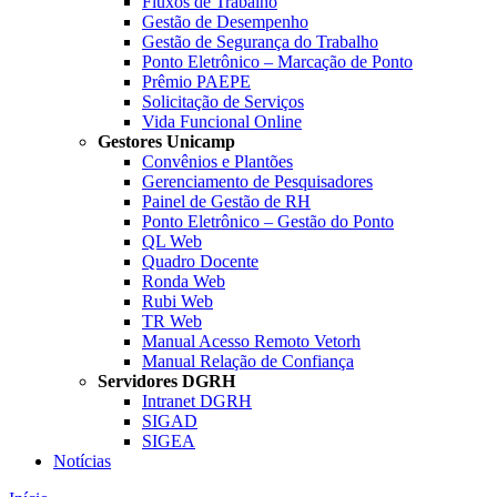
Fluxos de Trabalho
Gestão de Desempenho
Gestão de Segurança do Trabalho
Ponto Eletrônico – Marcação de Ponto
Prêmio PAEPE
Solicitação de Serviços
Vida Funcional Online
Gestores Unicamp
Convênios e Plantões
Gerenciamento de Pesquisadores
Painel de Gestão de RH
Ponto Eletrônico – Gestão do Ponto
QL Web
Quadro Docente
Ronda Web
Rubi Web
TR Web
Manual Acesso Remoto Vetorh
Manual Relação de Confiança
Servidores DGRH
Intranet DGRH
SIGAD
SIGEA
Notícias