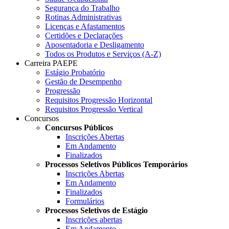
Segurança do Trabalho
Rotinas Administrativas
Licenças e Afastamentos
Certidões e Declarações
Aposentadoria e Desligamento
Todos os Produtos e Serviços (A-Z)
Carreira PAEPE
Estágio Probatório
Gestão de Desempenho
Progressão
Requisitos Progressão Horizontal
Requisitos Progressão Vertical
Concursos
Concursos Públicos
Inscrições Abertas
Em Andamento
Finalizados
Processos Seletivos Públicos Temporários
Inscrições Abertas
Em Andamento
Finalizados
Formulários
Processos Seletivos de Estágio
Inscrições abertas
Em Andamento