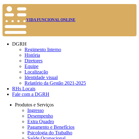
VIDA FUNCIONAL ONLINE
DGRH
Regimento Interno
História
Diretores
Equipe
Localização
Identidade visual
Relatório da Gestão 2021-2025
RHs Locais
Fale com a DGRH
Produtos e Serviços
Ingresso
Desempenho
Extra Quadro
Pagamento e Benefícios
Psicologia do Trabalho
Saúde Ocupacional