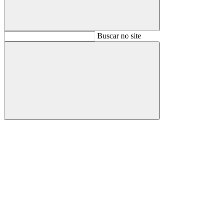
Buscar
Buscar no site
Buscar
Aumentar fonte
Diminuir fonte