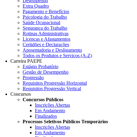
Desempenho
Extra Quadro
Pagamento e Benefícios
Psicologia do Trabalho
Saúde Ocupacional
Segurança do Trabalho
Rotinas Administrativas
Licenças e Afastamentos
Certidões e Declarações
Aposentadoria e Desligamento
Todos os Produtos e Serviços (A-Z)
Carreira PAEPE
Estágio Probatório
Gestão de Desempenho
Progressão
Requisitos Progressão Horizontal
Requisitos Progressão Vertical
Concursos
Concursos Públicos
Inscrições Abertas
Em Andamento
Finalizados
Processos Seletivos Públicos Temporários
Inscrições Abertas
Em Andamento