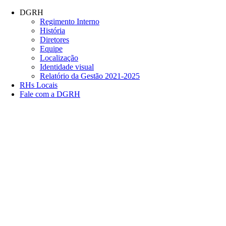
Conteúdo principal
Menu principal
Rodapé
DGRH
Regimento Interno
História
Diretores
Equipe
Localização
Identidade visual
Relatório da Gestão 2021-2025
RHs Locais
Fale com a DGRH
Link para o Facebook
Link para o Twitter