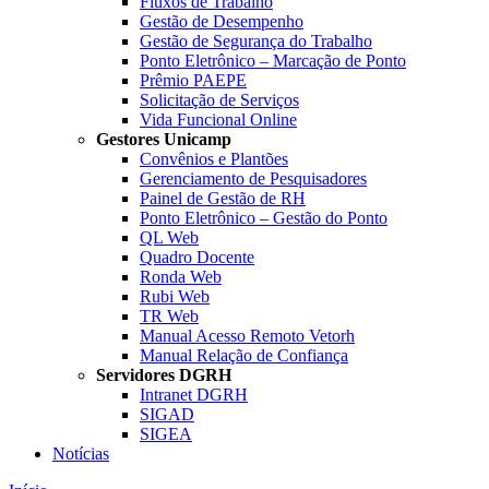
Fluxos de Trabalho
Gestão de Desempenho
Gestão de Segurança do Trabalho
Ponto Eletrônico – Marcação de Ponto
Prêmio PAEPE
Solicitação de Serviços
Vida Funcional Online
Gestores Unicamp
Convênios e Plantões
Gerenciamento de Pesquisadores
Painel de Gestão de RH
Ponto Eletrônico – Gestão do Ponto
QL Web
Quadro Docente
Ronda Web
Rubi Web
TR Web
Manual Acesso Remoto Vetorh
Manual Relação de Confiança
Servidores DGRH
Intranet DGRH
SIGAD
SIGEA
Notícias