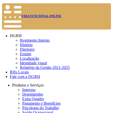
VIDA FUNCIONAL ONLINE
DGRH
Regimento Interno
História
Diretores
Equipe
Localização
Identidade visual
Relatório da Gestão 2021-2025
RHs Locais
Fale com a DGRH
Produtos e Serviços
Ingresso
Desempenho
Extra Quadro
Pagamento e Benefícios
Psicologia do Trabalho
Saúde Ocupacional