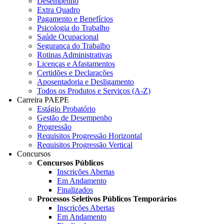
Desempenho
Extra Quadro
Pagamento e Benefícios
Psicologia do Trabalho
Saúde Ocupacional
Segurança do Trabalho
Rotinas Administrativas
Licenças e Afastamentos
Certidões e Declarações
Aposentadoria e Desligamento
Todos os Produtos e Serviços (A-Z)
Carreira PAEPE
Estágio Probatório
Gestão de Desempenho
Progressão
Requisitos Progressão Horizontal
Requisitos Progressão Vertical
Concursos
Concursos Públicos
Inscrições Abertas
Em Andamento
Finalizados
Processos Seletivos Públicos Temporários
Inscrições Abertas
Em Andamento