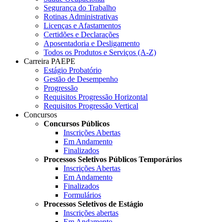
Segurança do Trabalho
Rotinas Administrativas
Licenças e Afastamentos
Certidões e Declarações
Aposentadoria e Desligamento
Todos os Produtos e Serviços (A-Z)
Carreira PAEPE
Estágio Probatório
Gestão de Desempenho
Progressão
Requisitos Progressão Horizontal
Requisitos Progressão Vertical
Concursos
Concursos Públicos
Inscrições Abertas
Em Andamento
Finalizados
Processos Seletivos Públicos Temporários
Inscrições Abertas
Em Andamento
Finalizados
Formulários
Processos Seletivos de Estágio
Inscrições abertas
Em Andamento