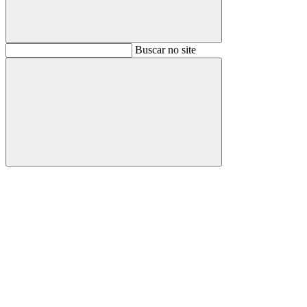
Buscar
Buscar no site
Buscar
Aumentar fonte
Diminuir fonte