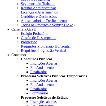
Segurança do Trabalho
Rotinas Administrativas
Licenças e Afastamentos
Certidões e Declarações
Aposentadoria e Desligamento
Todos os Produtos e Serviços (A-Z)
Carreira PAEPE
Estágio Probatório
Gestão de Desempenho
Progressão
Requisitos Progressão Horizontal
Requisitos Progressão Vertical
Concursos
Concursos Públicos
Inscrições Abertas
Em Andamento
Finalizados
Processos Seletivos Públicos Temporários
Inscrições Abertas
Em Andamento
Finalizados
Formulários
Processos Seletivos de Estágio
Inscrições abertas
Em Andamento