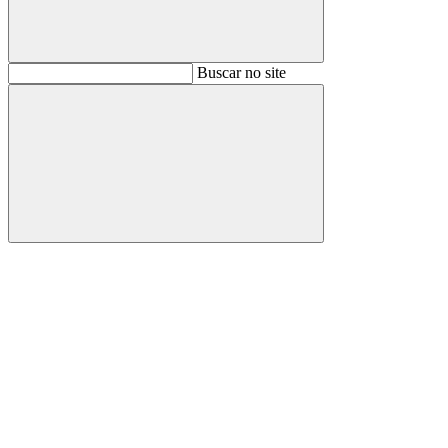
Buscar
Buscar no site
Buscar
Aumentar fonte
Diminuir fonte