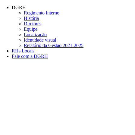
Conteúdo principal
Menu principal
Rodapé
DGRH
Regimento Interno
História
Diretores
Equipe
Localização
Identidade visual
Relatório da Gestão 2021-2025
RHs Locais
Fale com a DGRH
Link para o Facebook
Link para o Twitter