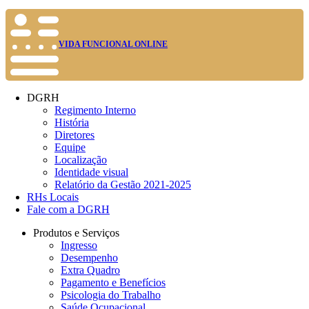
VIDA FUNCIONAL ONLINE
DGRH
Regimento Interno
História
Diretores
Equipe
Localização
Identidade visual
Relatório da Gestão 2021-2025
RHs Locais
Fale com a DGRH
Produtos e Serviços
Ingresso
Desempenho
Extra Quadro
Pagamento e Benefícios
Psicologia do Trabalho
Saúde Ocupacional