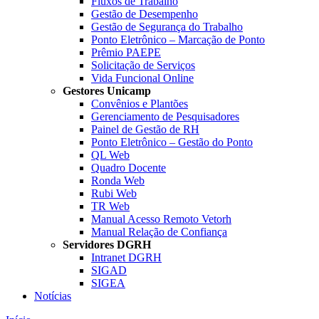
Fluxos de Trabalho
Gestão de Desempenho
Gestão de Segurança do Trabalho
Ponto Eletrônico – Marcação de Ponto
Prêmio PAEPE
Solicitação de Serviços
Vida Funcional Online
Gestores Unicamp
Convênios e Plantões
Gerenciamento de Pesquisadores
Painel de Gestão de RH
Ponto Eletrônico – Gestão do Ponto
QL Web
Quadro Docente
Ronda Web
Rubi Web
TR Web
Manual Acesso Remoto Vetorh
Manual Relação de Confiança
Servidores DGRH
Intranet DGRH
SIGAD
SIGEA
Notícias