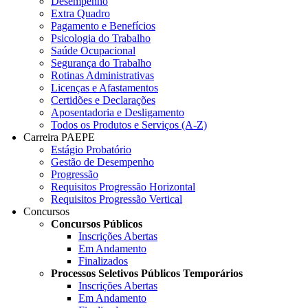
Desempenho
Extra Quadro
Pagamento e Benefícios
Psicologia do Trabalho
Saúde Ocupacional
Segurança do Trabalho
Rotinas Administrativas
Licenças e Afastamentos
Certidões e Declarações
Aposentadoria e Desligamento
Todos os Produtos e Serviços (A-Z)
Carreira PAEPE
Estágio Probatório
Gestão de Desempenho
Progressão
Requisitos Progressão Horizontal
Requisitos Progressão Vertical
Concursos
Concursos Públicos
Inscrições Abertas
Em Andamento
Finalizados
Processos Seletivos Públicos Temporários
Inscrições Abertas
Em Andamento