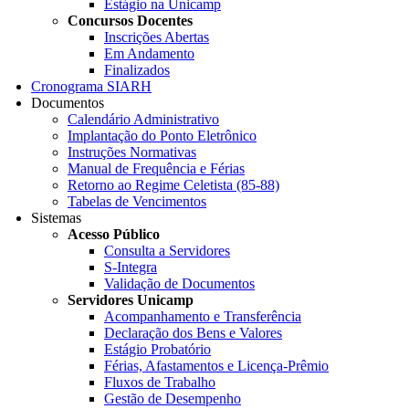
Estágio na Unicamp
Concursos Docentes
Inscrições Abertas
Em Andamento
Finalizados
Cronograma SIARH
Documentos
Calendário Administrativo
Implantação do Ponto Eletrônico
Instruções Normativas
Manual de Frequência e Férias
Retorno ao Regime Celetista (85-88)
Tabelas de Vencimentos
Sistemas
Acesso Público
Consulta a Servidores
S-Integra
Validação de Documentos
Servidores Unicamp
Acompanhamento e Transferência
Declaração dos Bens e Valores
Estágio Probatório
Férias, Afastamentos e Licença-Prêmio
Fluxos de Trabalho
Gestão de Desempenho