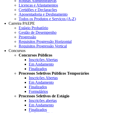
Rotinas Administrativas
Licenças e Afastamentos
Certidões e Declarações
Aposentadoria e Desligamento
Todos os Produtos e Serviços (A-Z)
Carreira PAEPE
Estágio Probatório
Gestão de Desempenho
Progressão
Requisitos Progressão Horizontal
Requisitos Progressão Vertical
Concursos
Concursos Públicos
Inscrições Abertas
Em Andamento
Finalizados
Processos Seletivos Públicos Temporários
Inscrições Abertas
Em Andamento
Finalizados
Formulários
Processos Seletivos de Estágio
Inscrições abertas
Em Andamento
Finalizados