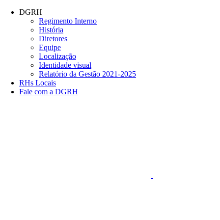
Conteúdo principal
Menu principal
Rodapé
DGRH
Regimento Interno
História
Diretores
Equipe
Localização
Identidade visual
Relatório da Gestão 2021-2025
RHs Locais
Fale com a DGRH
Link para o Faceboo
Aumentar fonte