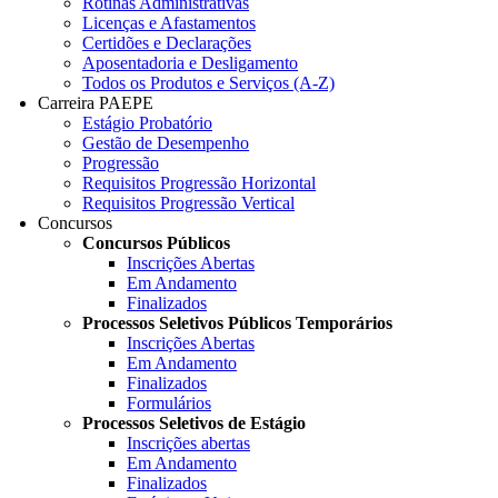
Rotinas Administrativas
Licenças e Afastamentos
Certidões e Declarações
Aposentadoria e Desligamento
Todos os Produtos e Serviços (A-Z)
Carreira PAEPE
Estágio Probatório
Gestão de Desempenho
Progressão
Requisitos Progressão Horizontal
Requisitos Progressão Vertical
Concursos
Concursos Públicos
Inscrições Abertas
Em Andamento
Finalizados
Processos Seletivos Públicos Temporários
Inscrições Abertas
Em Andamento
Finalizados
Formulários
Processos Seletivos de Estágio
Inscrições abertas
Em Andamento
Finalizados