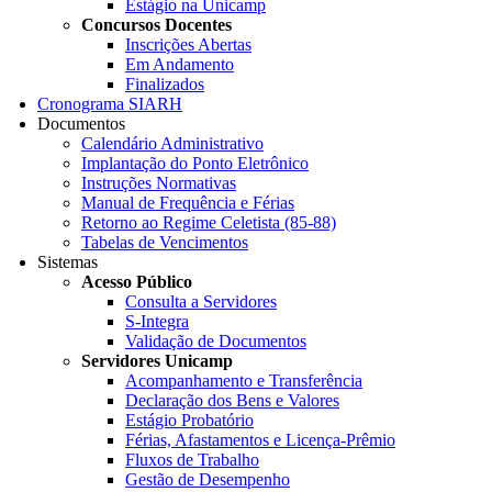
Estágio na Unicamp
Concursos Docentes
Inscrições Abertas
Em Andamento
Finalizados
Cronograma SIARH
Documentos
Calendário Administrativo
Implantação do Ponto Eletrônico
Instruções Normativas
Manual de Frequência e Férias
Retorno ao Regime Celetista (85-88)
Tabelas de Vencimentos
Sistemas
Acesso Público
Consulta a Servidores
S-Integra
Validação de Documentos
Servidores Unicamp
Acompanhamento e Transferência
Declaração dos Bens e Valores
Estágio Probatório
Férias, Afastamentos e Licença-Prêmio
Fluxos de Trabalho
Gestão de Desempenho