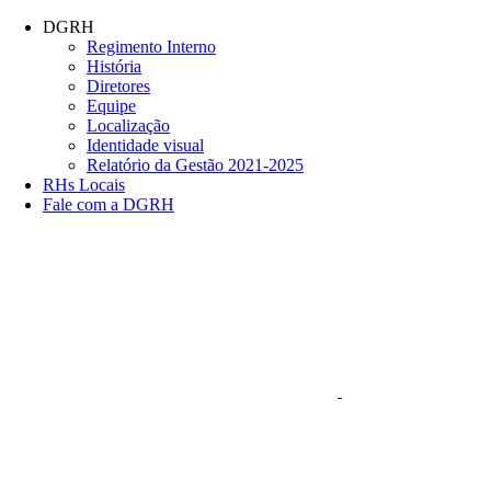
Conteúdo principal
Menu principal
Rodapé
DGRH
Regimento Interno
História
Diretores
Equipe
Localização
Identidade visual
Relatório da Gestão 2021-2025
RHs Locais
Fale com a DGRH
Link para o Faceboo
Aumentar fonte