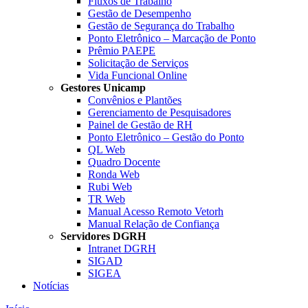
Fluxos de Trabalho
Gestão de Desempenho
Gestão de Segurança do Trabalho
Ponto Eletrônico – Marcação de Ponto
Prêmio PAEPE
Solicitação de Serviços
Vida Funcional Online
Gestores Unicamp
Convênios e Plantões
Gerenciamento de Pesquisadores
Painel de Gestão de RH
Ponto Eletrônico – Gestão do Ponto
QL Web
Quadro Docente
Ronda Web
Rubi Web
TR Web
Manual Acesso Remoto Vetorh
Manual Relação de Confiança
Servidores DGRH
Intranet DGRH
SIGAD
SIGEA
Notícias