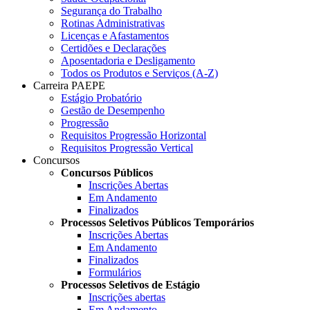
Segurança do Trabalho
Rotinas Administrativas
Licenças e Afastamentos
Certidões e Declarações
Aposentadoria e Desligamento
Todos os Produtos e Serviços (A-Z)
Carreira PAEPE
Estágio Probatório
Gestão de Desempenho
Progressão
Requisitos Progressão Horizontal
Requisitos Progressão Vertical
Concursos
Concursos Públicos
Inscrições Abertas
Em Andamento
Finalizados
Processos Seletivos Públicos Temporários
Inscrições Abertas
Em Andamento
Finalizados
Formulários
Processos Seletivos de Estágio
Inscrições abertas
Em Andamento