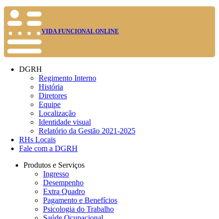
VIDA FUNCIONAL ONLINE
DGRH
Regimento Interno
História
Diretores
Equipe
Localização
Identidade visual
Relatório da Gestão 2021-2025
RHs Locais
Fale com a DGRH
Produtos e Serviços
Ingresso
Desempenho
Extra Quadro
Pagamento e Benefícios
Psicologia do Trabalho
Saúde Ocupacional