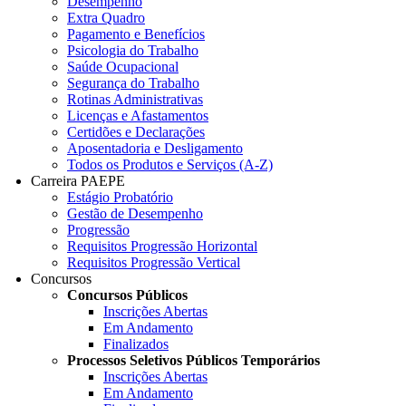
Desempenho
Extra Quadro
Pagamento e Benefícios
Psicologia do Trabalho
Saúde Ocupacional
Segurança do Trabalho
Rotinas Administrativas
Licenças e Afastamentos
Certidões e Declarações
Aposentadoria e Desligamento
Todos os Produtos e Serviços (A-Z)
Carreira PAEPE
Estágio Probatório
Gestão de Desempenho
Progressão
Requisitos Progressão Horizontal
Requisitos Progressão Vertical
Concursos
Concursos Públicos
Inscrições Abertas
Em Andamento
Finalizados
Processos Seletivos Públicos Temporários
Inscrições Abertas
Em Andamento