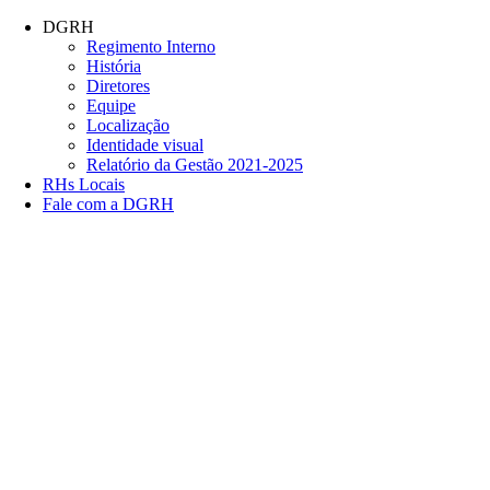
Conteúdo principal
Menu principal
Rodapé
DGRH
Regimento Interno
História
Diretores
Equipe
Localização
Identidade visual
Relatório da Gestão 2021-2025
RHs Locais
Fale com a DGRH
Link para o Facebook
Link para o Twitter