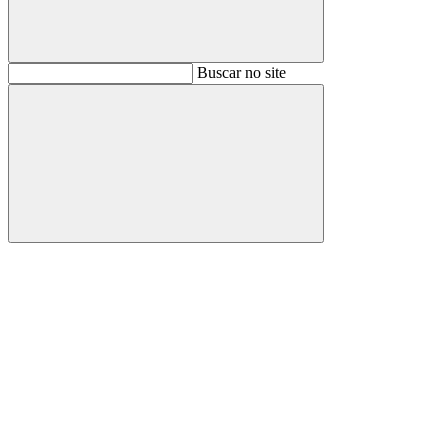
Buscar
Buscar no site
Buscar
Aumentar fonte
Diminuir fonte