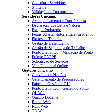
Consulta a Servidores
S-Integra
Validação de Documentos
Servidores Unicamp
Acompanhamento e Transferência
Declaração dos Bens e Valores
Estágio Probatório
Férias, Afastamentos e Licença-Prêmio
Fluxos de Trabalho
Gestão de Desempenho
Gestão de Segurança do Trabalho
Ponto Eletrônico – Marcação de Ponto
Prêmio PAEPE
Solicitação de Serviços
Vida Funcional Online
Gestores Unicamp
Convênios e Plantões
Gerenciamento de Pesquisadores
Painel de Gestão de RH
Ponto Eletrônico – Gestão do Ponto
QL Web
Quadro Docente
Ronda Web
Rubi Web
TR Web