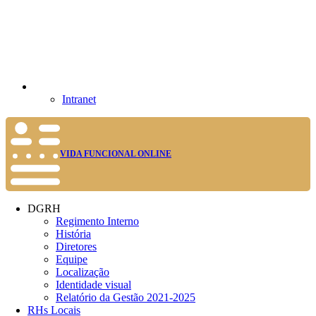
Intranet
VIDA FUNCIONAL ONLINE
DGRH
Regimento Interno
História
Diretores
Equipe
Localização
Identidade visual
Relatório da Gestão 2021-2025
RHs Locais