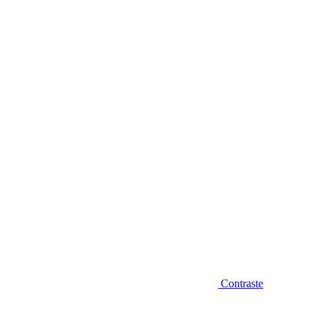
Diminuir fonte
Contraste