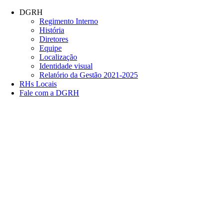
Conteúdo principal
Menu principal
Rodapé
DGRH
Regimento Interno
História
Diretores
Equipe
Localização
Identidade visual
Relatório da Gestão 2021-2025
RHs Locais
Fale com a DGRH
Link para o Facebook
Link para o Twitter