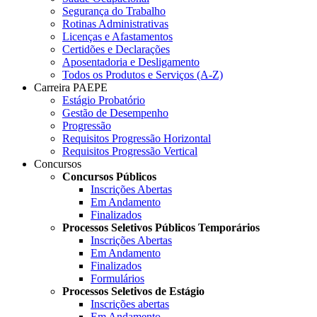
Segurança do Trabalho
Rotinas Administrativas
Licenças e Afastamentos
Certidões e Declarações
Aposentadoria e Desligamento
Todos os Produtos e Serviços (A-Z)
Carreira PAEPE
Estágio Probatório
Gestão de Desempenho
Progressão
Requisitos Progressão Horizontal
Requisitos Progressão Vertical
Concursos
Concursos Públicos
Inscrições Abertas
Em Andamento
Finalizados
Processos Seletivos Públicos Temporários
Inscrições Abertas
Em Andamento
Finalizados
Formulários
Processos Seletivos de Estágio
Inscrições abertas
Em Andamento