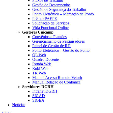
Fluxos de Trabalho
Gestão de Desempenho
Gestão de Segurança do Trabalho
Ponto Eletrônico – Marcação de Ponto
Prêmio PAEPE
Solicitação de Serviços
Vida Funcional Online
Gestores Unicamp
Convênios e Plantões
Gerenciamento de Pesquisadores
Painel de Gestão de RH
Ponto Eletrônico – Gestão do Ponto
QL Web
Quadro Docente
Ronda Web
Rubi Web
TR Web
Manual Acesso Remoto Vetorh
Manual Relação de Confiança
Servidores DGRH
Intranet DGRH
SIGAD
SIGEA
Notícias