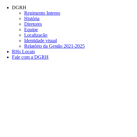
Conteúdo principal
Menu principal
Rodapé
DGRH
Regimento Interno
História
Diretores
Equipe
Localização
Identidade visual
Relatório da Gestão 2021-2025
RHs Locais
Fale com a DGRH
Link para o Facebook
Link para o Twitter