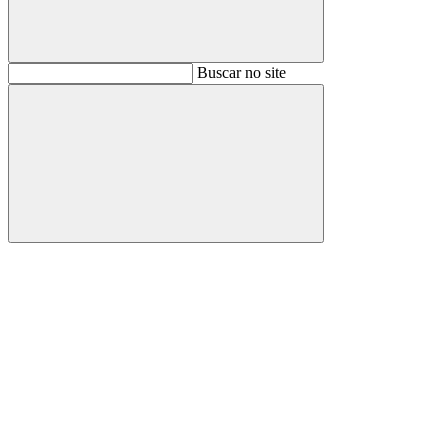
Buscar
Buscar no site
Buscar
Aumentar fonte
Diminuir fonte