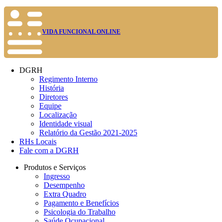
VIDA FUNCIONAL ONLINE
DGRH
Regimento Interno
História
Diretores
Equipe
Localização
Identidade visual
Relatório da Gestão 2021-2025
RHs Locais
Fale com a DGRH
Produtos e Serviços
Ingresso
Desempenho
Extra Quadro
Pagamento e Benefícios
Psicologia do Trabalho
Saúde Ocupacional