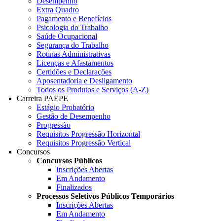
Desempenho
Extra Quadro
Pagamento e Benefícios
Psicologia do Trabalho
Saúde Ocupacional
Segurança do Trabalho
Rotinas Administrativas
Licenças e Afastamentos
Certidões e Declarações
Aposentadoria e Desligamento
Todos os Produtos e Serviços (A-Z)
Carreira PAEPE
Estágio Probatório
Gestão de Desempenho
Progressão
Requisitos Progressão Horizontal
Requisitos Progressão Vertical
Concursos
Concursos Públicos
Inscrições Abertas
Em Andamento
Finalizados
Processos Seletivos Públicos Temporários
Inscrições Abertas
Em Andamento