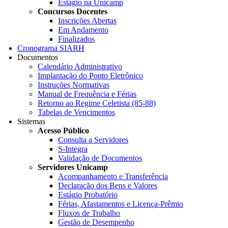
Estágio na Unicamp
Concursos Docentes
Inscrições Abertas
Em Andamento
Finalizados
Cronograma SIARH
Documentos
Calendário Administrativo
Implantação do Ponto Eletrônico
Instruções Normativas
Manual de Frequência e Férias
Retorno ao Regime Celetista (85-88)
Tabelas de Vencimentos
Sistemas
Acesso Público
Consulta a Servidores
S-Integra
Validação de Documentos
Servidores Unicamp
Acompanhamento e Transferência
Declaração dos Bens e Valores
Estágio Probatório
Férias, Afastamentos e Licença-Prêmio
Fluxos de Trabalho
Gestão de Desempenho