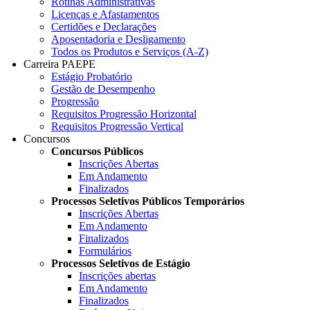
Rotinas Administrativas
Licenças e Afastamentos
Certidões e Declarações
Aposentadoria e Desligamento
Todos os Produtos e Serviços (A-Z)
Carreira PAEPE
Estágio Probatório
Gestão de Desempenho
Progressão
Requisitos Progressão Horizontal
Requisitos Progressão Vertical
Concursos
Concursos Públicos
Inscrições Abertas
Em Andamento
Finalizados
Processos Seletivos Públicos Temporários
Inscrições Abertas
Em Andamento
Finalizados
Formulários
Processos Seletivos de Estágio
Inscrições abertas
Em Andamento
Finalizados