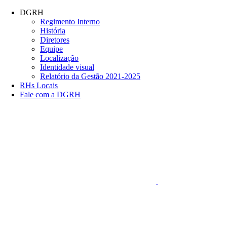
Conteúdo principal
Menu principal
Rodapé
DGRH
Regimento Interno
História
Diretores
Equipe
Localização
Identidade visual
Relatório da Gestão 2021-2025
RHs Locais
Fale com a DGRH
Link para o Faceboo
Aumentar fonte