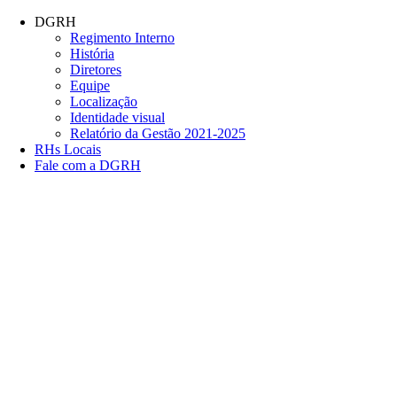
Conteúdo principal
Menu principal
Rodapé
DGRH
Regimento Interno
História
Diretores
Equipe
Localização
Identidade visual
Relatório da Gestão 2021-2025
RHs Locais
Fale com a DGRH
Link para o Facebook
Link para o Twitter