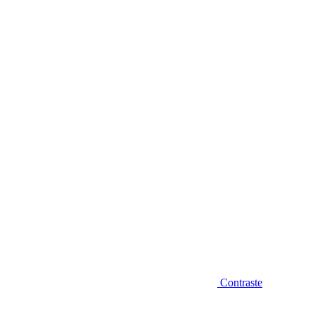
Diminuir fonte
Contraste