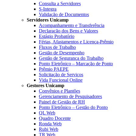
Consulta a Servidores
S-Integra
Validação de Documentos
Servidores Unicamp
Acompanhamento e Transferência
Declaração dos Bens e Valores
Estágio Probatório
Férias, Afastamentos e Licença-Prêmio
Fluxos de Trabalho
Gestão de Desempenho
Gestão de Segurança do Trabalho
Ponto Eletrônico – Marcação de Ponto
Prêmio PAEPE
Solicitação de Serviços
Vida Funcional Online
Gestores Unicamp
Convênios e Plantões
Gerenciamento de Pesquisadores
Painel de Gestão de RH
Ponto Eletrônico – Gestão do Ponto
QL Web
Quadro Docente
Ronda Web
Rubi Web
TR Web