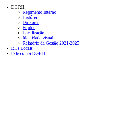
Conteúdo principal
Menu principal
Rodapé
DGRH
Regimento Interno
História
Diretores
Equipe
Localização
Identidade visual
Relatório da Gestão 2021-2025
RHs Locais
Fale com a DGRH
Link para o Facebook
Link para o Twitter