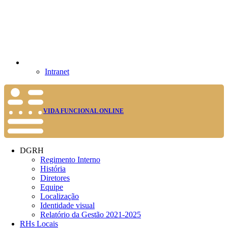
Intranet
VIDA FUNCIONAL ONLINE
DGRH
Regimento Interno
História
Diretores
Equipe
Localização
Identidade visual
Relatório da Gestão 2021-2025
RHs Locais