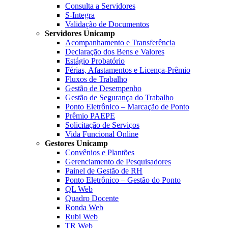
Consulta a Servidores
S-Integra
Validação de Documentos
Servidores Unicamp
Acompanhamento e Transferência
Declaração dos Bens e Valores
Estágio Probatório
Férias, Afastamentos e Licença-Prêmio
Fluxos de Trabalho
Gestão de Desempenho
Gestão de Segurança do Trabalho
Ponto Eletrônico – Marcação de Ponto
Prêmio PAEPE
Solicitação de Serviços
Vida Funcional Online
Gestores Unicamp
Convênios e Plantões
Gerenciamento de Pesquisadores
Painel de Gestão de RH
Ponto Eletrônico – Gestão do Ponto
QL Web
Quadro Docente
Ronda Web
Rubi Web
TR Web