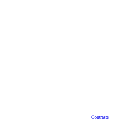
Diminuir fonte
Contraste