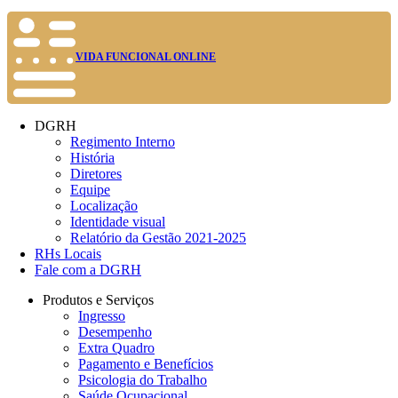
VIDA FUNCIONAL ONLINE
DGRH
Regimento Interno
História
Diretores
Equipe
Localização
Identidade visual
Relatório da Gestão 2021-2025
RHs Locais
Fale com a DGRH
Produtos e Serviços
Ingresso
Desempenho
Extra Quadro
Pagamento e Benefícios
Psicologia do Trabalho
Saúde Ocupacional