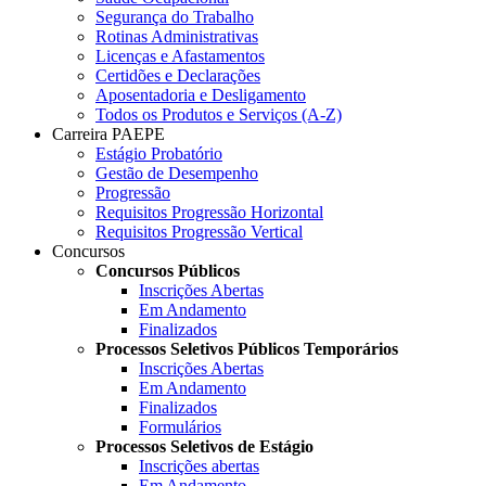
Segurança do Trabalho
Rotinas Administrativas
Licenças e Afastamentos
Certidões e Declarações
Aposentadoria e Desligamento
Todos os Produtos e Serviços (A-Z)
Carreira PAEPE
Estágio Probatório
Gestão de Desempenho
Progressão
Requisitos Progressão Horizontal
Requisitos Progressão Vertical
Concursos
Concursos Públicos
Inscrições Abertas
Em Andamento
Finalizados
Processos Seletivos Públicos Temporários
Inscrições Abertas
Em Andamento
Finalizados
Formulários
Processos Seletivos de Estágio
Inscrições abertas
Em Andamento