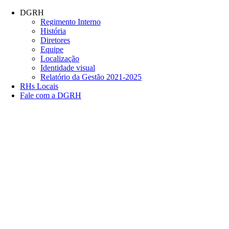
Conteúdo principal
Menu principal
Rodapé
DGRH
Regimento Interno
História
Diretores
Equipe
Localização
Identidade visual
Relatório da Gestão 2021-2025
RHs Locais
Fale com a DGRH
Link para o Facebook
Link para o Twitter