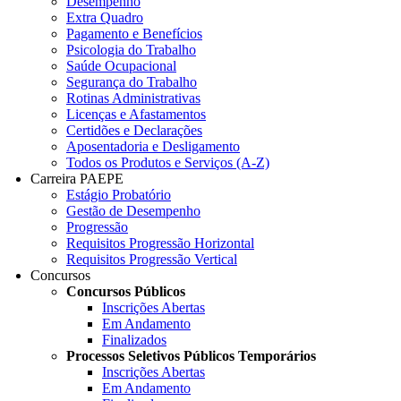
Desempenho
Extra Quadro
Pagamento e Benefícios
Psicologia do Trabalho
Saúde Ocupacional
Segurança do Trabalho
Rotinas Administrativas
Licenças e Afastamentos
Certidões e Declarações
Aposentadoria e Desligamento
Todos os Produtos e Serviços (A-Z)
Carreira PAEPE
Estágio Probatório
Gestão de Desempenho
Progressão
Requisitos Progressão Horizontal
Requisitos Progressão Vertical
Concursos
Concursos Públicos
Inscrições Abertas
Em Andamento
Finalizados
Processos Seletivos Públicos Temporários
Inscrições Abertas
Em Andamento