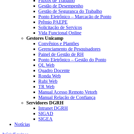
Fluxos de Trabalho
Gestão de Desempenho
Gestão de Segurança do Trabalho
Ponto Eletrônico – Marcação de Ponto
Prêmio PAEPE
Solicitação de Serviços
Vida Funcional Online
Gestores Unicamp
Convênios e Plantões
Gerenciamento de Pesquisadores
Painel de Gestão de RH
Ponto Eletrônico – Gestão do Ponto
QL Web
Quadro Docente
Ronda Web
Rubi Web
TR Web
Manual Acesso Remoto Vetorh
Manual Relação de Confiança
Servidores DGRH
Intranet DGRH
SIGAD
SIGEA
Notícias