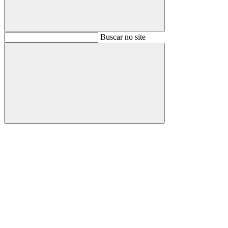
Buscar
Buscar no site
Buscar
Aumentar fonte
Diminuir fonte