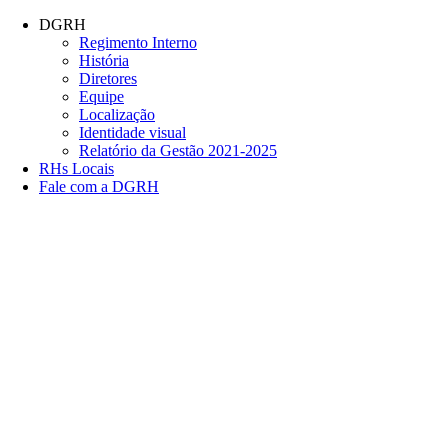
Conteúdo principal
Menu principal
Rodapé
DGRH
Regimento Interno
História
Diretores
Equipe
Localização
Identidade visual
Relatório da Gestão 2021-2025
RHs Locais
Fale com a DGRH
Link para o Facebook
Link para o Twitter