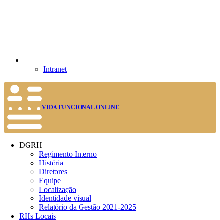
Intranet
VIDA FUNCIONAL ONLINE
DGRH
Regimento Interno
História
Diretores
Equipe
Localização
Identidade visual
Relatório da Gestão 2021-2025
RHs Locais