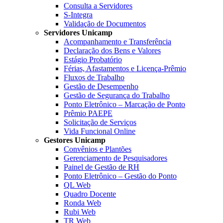
Consulta a Servidores
S-Integra
Validação de Documentos
Servidores Unicamp
Acompanhamento e Transferência
Declaração dos Bens e Valores
Estágio Probatório
Férias, Afastamentos e Licença-Prêmio
Fluxos de Trabalho
Gestão de Desempenho
Gestão de Segurança do Trabalho
Ponto Eletrônico – Marcação de Ponto
Prêmio PAEPE
Solicitação de Serviços
Vida Funcional Online
Gestores Unicamp
Convênios e Plantões
Gerenciamento de Pesquisadores
Painel de Gestão de RH
Ponto Eletrônico – Gestão do Ponto
QL Web
Quadro Docente
Ronda Web
Rubi Web
TR Web