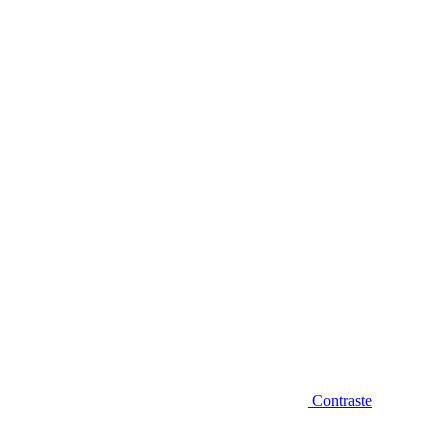
Diminuir fonte
Contraste