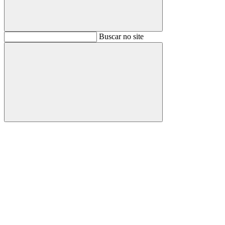
Buscar
Buscar no site
Buscar
Aumentar fonte
Diminuir fonte