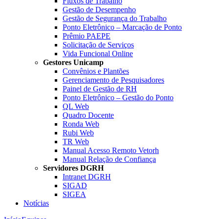
Fluxos de Trabalho
Gestão de Desempenho
Gestão de Segurança do Trabalho
Ponto Eletrônico – Marcação de Ponto
Prêmio PAEPE
Solicitação de Serviços
Vida Funcional Online
Gestores Unicamp
Convênios e Plantões
Gerenciamento de Pesquisadores
Painel de Gestão de RH
Ponto Eletrônico – Gestão do Ponto
QL Web
Quadro Docente
Ronda Web
Rubi Web
TR Web
Manual Acesso Remoto Vetorh
Manual Relação de Confiança
Servidores DGRH
Intranet DGRH
SIGAD
SIGEA
Notícias