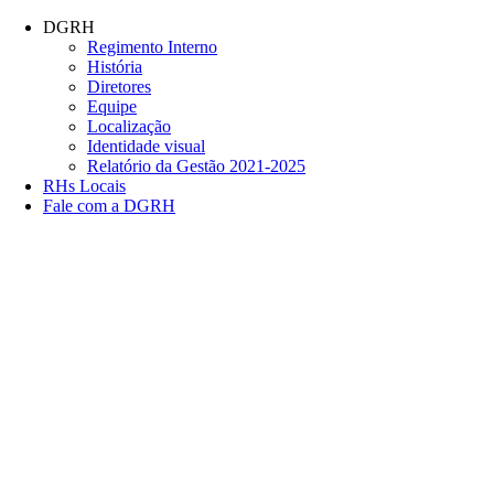
Conteúdo principal
Menu principal
Rodapé
DGRH
Regimento Interno
História
Diretores
Equipe
Localização
Identidade visual
Relatório da Gestão 2021-2025
RHs Locais
Fale com a DGRH
Link para o Facebook
Link para o Twitter