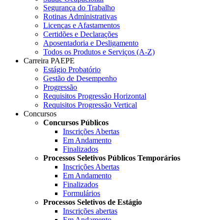
Segurança do Trabalho
Rotinas Administrativas
Licenças e Afastamentos
Certidões e Declarações
Aposentadoria e Desligamento
Todos os Produtos e Serviços (A-Z)
Carreira PAEPE
Estágio Probatório
Gestão de Desempenho
Progressão
Requisitos Progressão Horizontal
Requisitos Progressão Vertical
Concursos
Concursos Públicos
Inscrições Abertas
Em Andamento
Finalizados
Processos Seletivos Públicos Temporários
Inscrições Abertas
Em Andamento
Finalizados
Formulários
Processos Seletivos de Estágio
Inscrições abertas
Em Andamento