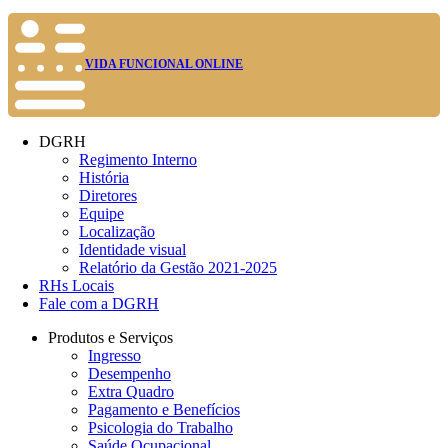
VIDA FUNCIONAL ONLINE
DGRH
Regimento Interno
História
Diretores
Equipe
Localização
Identidade visual
Relatório da Gestão 2021-2025
RHs Locais
Fale com a DGRH
Produtos e Serviços
Ingresso
Desempenho
Extra Quadro
Pagamento e Benefícios
Psicologia do Trabalho
Saúde Ocupacional