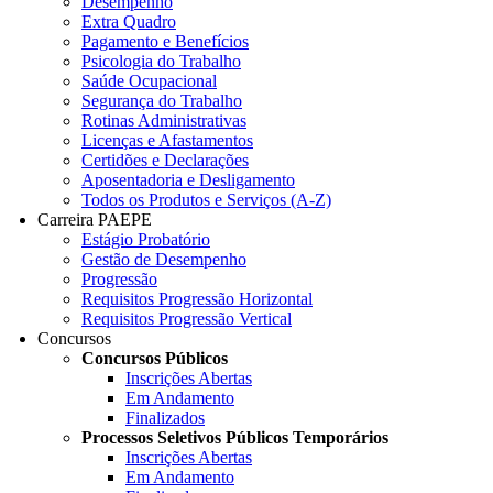
Desempenho
Extra Quadro
Pagamento e Benefícios
Psicologia do Trabalho
Saúde Ocupacional
Segurança do Trabalho
Rotinas Administrativas
Licenças e Afastamentos
Certidões e Declarações
Aposentadoria e Desligamento
Todos os Produtos e Serviços (A-Z)
Carreira PAEPE
Estágio Probatório
Gestão de Desempenho
Progressão
Requisitos Progressão Horizontal
Requisitos Progressão Vertical
Concursos
Concursos Públicos
Inscrições Abertas
Em Andamento
Finalizados
Processos Seletivos Públicos Temporários
Inscrições Abertas
Em Andamento