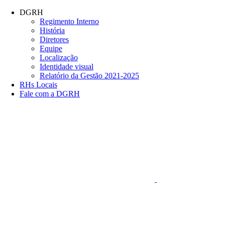
Conteúdo principal
Menu principal
Rodapé
DGRH
Regimento Interno
História
Diretores
Equipe
Localização
Identidade visual
Relatório da Gestão 2021-2025
RHs Locais
Fale com a DGRH
Link para o Faceboo
Aumentar fonte