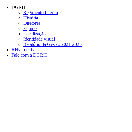
Conteúdo principal
Menu principal
Rodapé
DGRH
Regimento Interno
História
Diretores
Equipe
Localização
Identidade visual
Relatório da Gestão 2021-2025
RHs Locais
Fale com a DGRH
Link para o Faceboo
Aumentar fonte