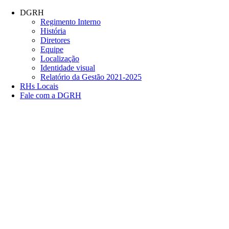
Conteúdo principal
Menu principal
Rodapé
DGRH
Regimento Interno
História
Diretores
Equipe
Localização
Identidade visual
Relatório da Gestão 2021-2025
RHs Locais
Fale com a DGRH
Link para o Facebook
Link para o Twitter