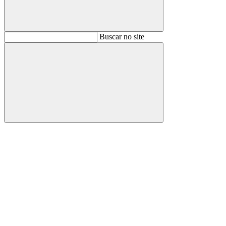
Buscar
Buscar no site
Buscar
Aumentar fonte
Diminuir fonte