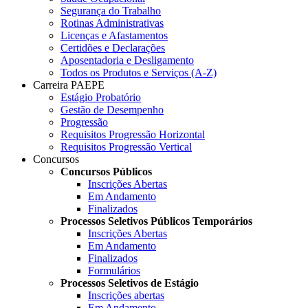
Segurança do Trabalho
Rotinas Administrativas
Licenças e Afastamentos
Certidões e Declarações
Aposentadoria e Desligamento
Todos os Produtos e Serviços (A-Z)
Carreira PAEPE
Estágio Probatório
Gestão de Desempenho
Progressão
Requisitos Progressão Horizontal
Requisitos Progressão Vertical
Concursos
Concursos Públicos
Inscrições Abertas
Em Andamento
Finalizados
Processos Seletivos Públicos Temporários
Inscrições Abertas
Em Andamento
Finalizados
Formulários
Processos Seletivos de Estágio
Inscrições abertas
Em Andamento