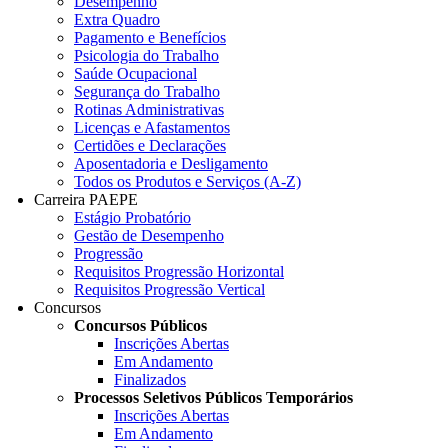
Desempenho
Extra Quadro
Pagamento e Benefícios
Psicologia do Trabalho
Saúde Ocupacional
Segurança do Trabalho
Rotinas Administrativas
Licenças e Afastamentos
Certidões e Declarações
Aposentadoria e Desligamento
Todos os Produtos e Serviços (A-Z)
Carreira PAEPE
Estágio Probatório
Gestão de Desempenho
Progressão
Requisitos Progressão Horizontal
Requisitos Progressão Vertical
Concursos
Concursos Públicos
Inscrições Abertas
Em Andamento
Finalizados
Processos Seletivos Públicos Temporários
Inscrições Abertas
Em Andamento