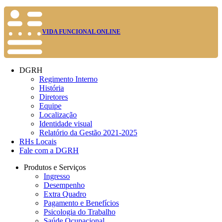
VIDA FUNCIONAL ONLINE
DGRH
Regimento Interno
História
Diretores
Equipe
Localização
Identidade visual
Relatório da Gestão 2021-2025
RHs Locais
Fale com a DGRH
Produtos e Serviços
Ingresso
Desempenho
Extra Quadro
Pagamento e Benefícios
Psicologia do Trabalho
Saúde Ocupacional