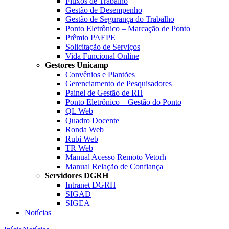
Fluxos de Trabalho
Gestão de Desempenho
Gestão de Segurança do Trabalho
Ponto Eletrônico – Marcação de Ponto
Prêmio PAEPE
Solicitação de Serviços
Vida Funcional Online
Gestores Unicamp
Convênios e Plantões
Gerenciamento de Pesquisadores
Painel de Gestão de RH
Ponto Eletrônico – Gestão do Ponto
QL Web
Quadro Docente
Ronda Web
Rubi Web
TR Web
Manual Acesso Remoto Vetorh
Manual Relação de Confiança
Servidores DGRH
Intranet DGRH
SIGAD
SIGEA
Notícias