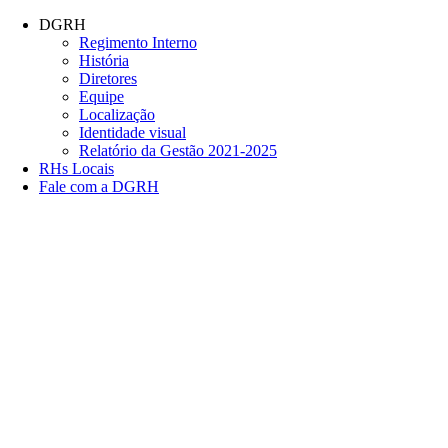
Conteúdo principal
Menu principal
Rodapé
DGRH
Regimento Interno
História
Diretores
Equipe
Localização
Identidade visual
Relatório da Gestão 2021-2025
RHs Locais
Fale com a DGRH
Link para o Facebook
Link para o Twitter