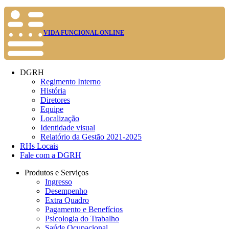
VIDA FUNCIONAL ONLINE
DGRH
Regimento Interno
História
Diretores
Equipe
Localização
Identidade visual
Relatório da Gestão 2021-2025
RHs Locais
Fale com a DGRH
Produtos e Serviços
Ingresso
Desempenho
Extra Quadro
Pagamento e Benefícios
Psicologia do Trabalho
Saúde Ocupacional