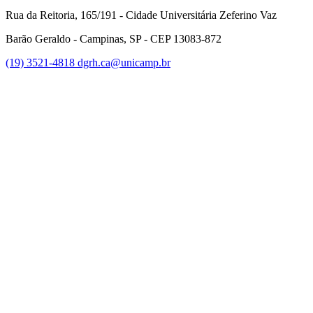
Rua da Reitoria, 165/191 - Cidade Universitária Zeferino Vaz
Barão Geraldo - Campinas, SP - CEP 13083-872
(19) 3521-4818
dgrh.ca@unicamp.br
Link para o Facebook
Link para o Twitter
Link para o Instagram