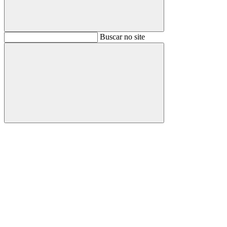
Buscar
Buscar no site
Buscar
Aumentar fonte
Diminuir fonte