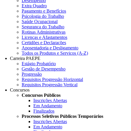
Desempenho
Extra Quadro
Pagamento e Benefícios
Psicologia do Trabalho
Saúde Ocupacional
Segurança do Trabalho
Rotinas Administrativas
Licenças e Afastamentos
Certidões e Declarações
Aposentadoria e Desligamento
Todos os Produtos e Serviços (A-Z)
Carreira PAEPE
Estágio Probatório
Gestão de Desempenho
Progressão
Requisitos Progressão Horizontal
Requisitos Progressão Vertical
Concursos
Concursos Públicos
Inscrições Abertas
Em Andamento
Finalizados
Processos Seletivos Públicos Temporários
Inscrições Abertas
Em Andamento