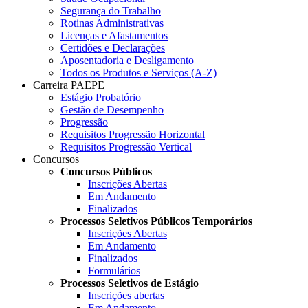
Segurança do Trabalho
Rotinas Administrativas
Licenças e Afastamentos
Certidões e Declarações
Aposentadoria e Desligamento
Todos os Produtos e Serviços (A-Z)
Carreira PAEPE
Estágio Probatório
Gestão de Desempenho
Progressão
Requisitos Progressão Horizontal
Requisitos Progressão Vertical
Concursos
Concursos Públicos
Inscrições Abertas
Em Andamento
Finalizados
Processos Seletivos Públicos Temporários
Inscrições Abertas
Em Andamento
Finalizados
Formulários
Processos Seletivos de Estágio
Inscrições abertas
Em Andamento