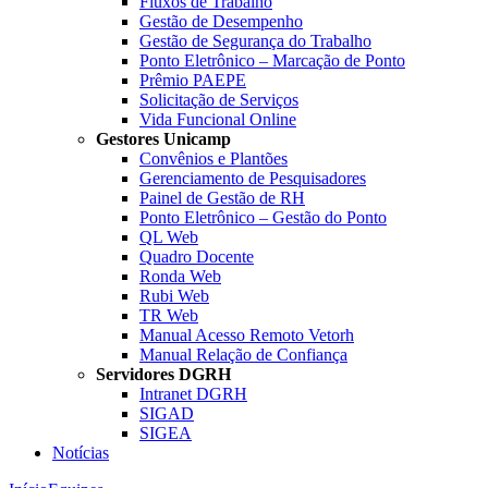
Fluxos de Trabalho
Gestão de Desempenho
Gestão de Segurança do Trabalho
Ponto Eletrônico – Marcação de Ponto
Prêmio PAEPE
Solicitação de Serviços
Vida Funcional Online
Gestores Unicamp
Convênios e Plantões
Gerenciamento de Pesquisadores
Painel de Gestão de RH
Ponto Eletrônico – Gestão do Ponto
QL Web
Quadro Docente
Ronda Web
Rubi Web
TR Web
Manual Acesso Remoto Vetorh
Manual Relação de Confiança
Servidores DGRH
Intranet DGRH
SIGAD
SIGEA
Notícias