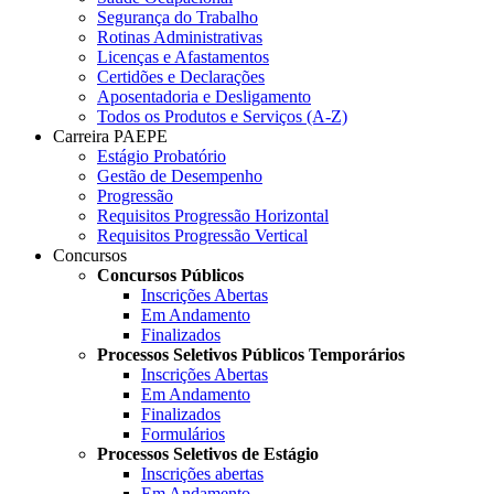
Segurança do Trabalho
Rotinas Administrativas
Licenças e Afastamentos
Certidões e Declarações
Aposentadoria e Desligamento
Todos os Produtos e Serviços (A-Z)
Carreira PAEPE
Estágio Probatório
Gestão de Desempenho
Progressão
Requisitos Progressão Horizontal
Requisitos Progressão Vertical
Concursos
Concursos Públicos
Inscrições Abertas
Em Andamento
Finalizados
Processos Seletivos Públicos Temporários
Inscrições Abertas
Em Andamento
Finalizados
Formulários
Processos Seletivos de Estágio
Inscrições abertas
Em Andamento