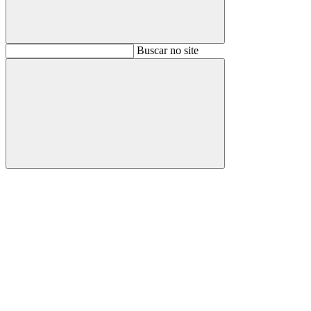
Buscar
Buscar no site
Buscar
Aumentar fonte
Diminuir fonte