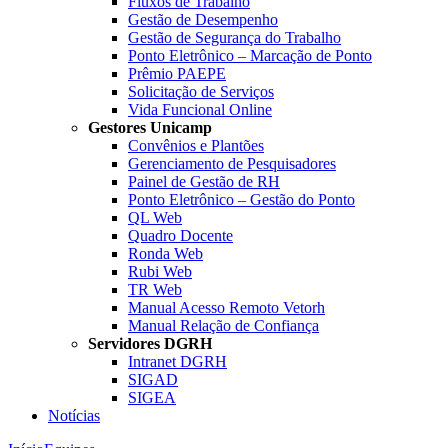
Fluxos de Trabalho
Gestão de Desempenho
Gestão de Segurança do Trabalho
Ponto Eletrônico – Marcação de Ponto
Prêmio PAEPE
Solicitação de Serviços
Vida Funcional Online
Gestores Unicamp
Convênios e Plantões
Gerenciamento de Pesquisadores
Painel de Gestão de RH
Ponto Eletrônico – Gestão do Ponto
QL Web
Quadro Docente
Ronda Web
Rubi Web
TR Web
Manual Acesso Remoto Vetorh
Manual Relação de Confiança
Servidores DGRH
Intranet DGRH
SIGAD
SIGEA
Notícias