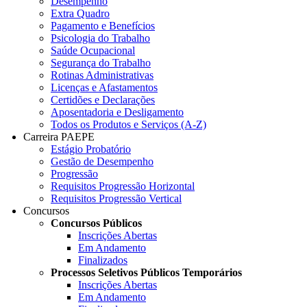
Desempenho
Extra Quadro
Pagamento e Benefícios
Psicologia do Trabalho
Saúde Ocupacional
Segurança do Trabalho
Rotinas Administrativas
Licenças e Afastamentos
Certidões e Declarações
Aposentadoria e Desligamento
Todos os Produtos e Serviços (A-Z)
Carreira PAEPE
Estágio Probatório
Gestão de Desempenho
Progressão
Requisitos Progressão Horizontal
Requisitos Progressão Vertical
Concursos
Concursos Públicos
Inscrições Abertas
Em Andamento
Finalizados
Processos Seletivos Públicos Temporários
Inscrições Abertas
Em Andamento