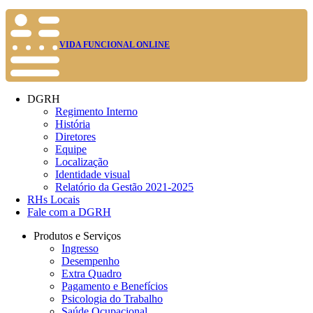
VIDA FUNCIONAL ONLINE
DGRH
Regimento Interno
História
Diretores
Equipe
Localização
Identidade visual
Relatório da Gestão 2021-2025
RHs Locais
Fale com a DGRH
Produtos e Serviços
Ingresso
Desempenho
Extra Quadro
Pagamento e Benefícios
Psicologia do Trabalho
Saúde Ocupacional