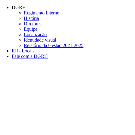
Conteúdo principal
Menu principal
Rodapé
DGRH
Regimento Interno
História
Diretores
Equipe
Localização
Identidade visual
Relatório da Gestão 2021-2025
RHs Locais
Fale com a DGRH
Link para o Facebook
Link para o Twitter