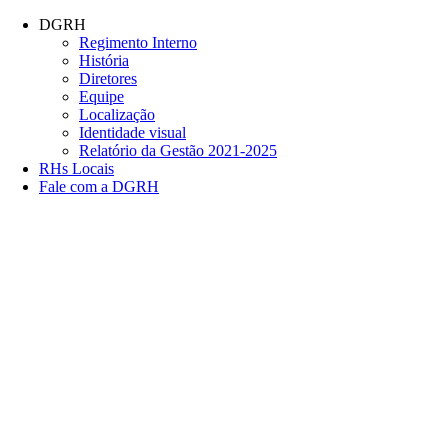
Conteúdo principal
Menu principal
Rodapé
DGRH
Regimento Interno
História
Diretores
Equipe
Localização
Identidade visual
Relatório da Gestão 2021-2025
RHs Locais
Fale com a DGRH
Link para o Facebook
Link para o Twitter