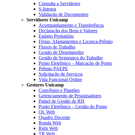
Consulta a Servidores
S-Integra
Validação de Documentos
Servidores Unicamp
Acompanhamento e Transferência
Declaração dos Bens e Valores
Estágio Probatório
Férias, Afastamentos e Licença-Prêmio
Fluxos de Trabalho
Gestão de Desempenho
Gestão de Segurança do Trabalho
Ponto Eletrônico – Marcação de Ponto
Prêmio PAEPE
Solicitação de Serviços
Vida Funcional Online
Gestores Unicamp
Convênios e Plantões
Gerenciamento de Pesquisadores
Painel de Gestão de RH
Ponto Eletrônico – Gestão do Ponto
QL Web
Quadro Docente
Ronda Web
Rubi Web
TR Web