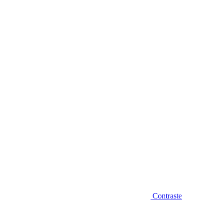
Diminuir fonte
Contraste