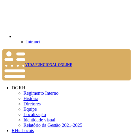
Intranet
VIDA FUNCIONAL ONLINE
DGRH
Regimento Interno
História
Diretores
Equipe
Localização
Identidade visual
Relatório da Gestão 2021-2025
RHs Locais