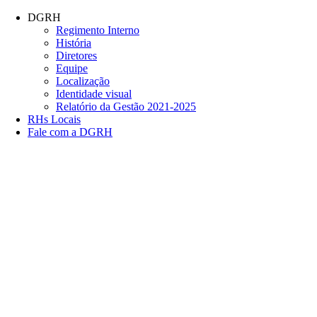
Conteúdo principal
Menu principal
Rodapé
DGRH
Regimento Interno
História
Diretores
Equipe
Localização
Identidade visual
Relatório da Gestão 2021-2025
RHs Locais
Fale com a DGRH
Link para o Facebook
Link para o Twitter