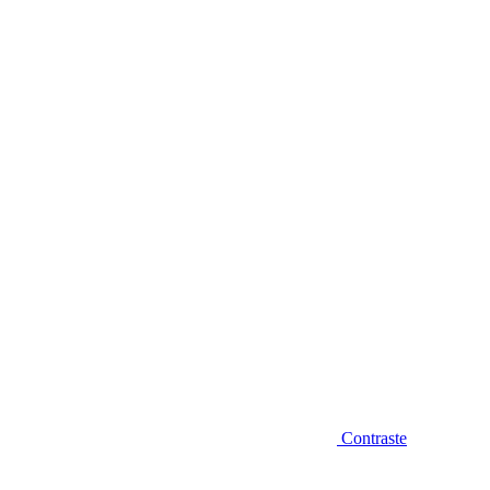
Diminuir fonte
Contraste