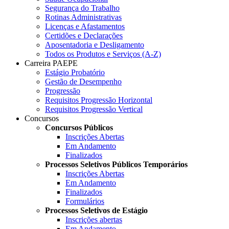
Segurança do Trabalho
Rotinas Administrativas
Licenças e Afastamentos
Certidões e Declarações
Aposentadoria e Desligamento
Todos os Produtos e Serviços (A-Z)
Carreira PAEPE
Estágio Probatório
Gestão de Desempenho
Progressão
Requisitos Progressão Horizontal
Requisitos Progressão Vertical
Concursos
Concursos Públicos
Inscrições Abertas
Em Andamento
Finalizados
Processos Seletivos Públicos Temporários
Inscrições Abertas
Em Andamento
Finalizados
Formulários
Processos Seletivos de Estágio
Inscrições abertas
Em Andamento