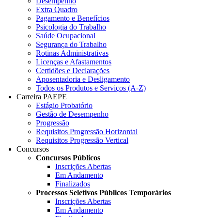
Desempenho
Extra Quadro
Pagamento e Benefícios
Psicologia do Trabalho
Saúde Ocupacional
Segurança do Trabalho
Rotinas Administrativas
Licenças e Afastamentos
Certidões e Declarações
Aposentadoria e Desligamento
Todos os Produtos e Serviços (A-Z)
Carreira PAEPE
Estágio Probatório
Gestão de Desempenho
Progressão
Requisitos Progressão Horizontal
Requisitos Progressão Vertical
Concursos
Concursos Públicos
Inscrições Abertas
Em Andamento
Finalizados
Processos Seletivos Públicos Temporários
Inscrições Abertas
Em Andamento