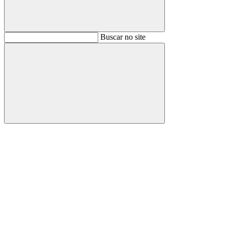
Buscar
Buscar no site
Buscar
Aumentar fonte
Diminuir fonte