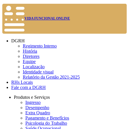
VIDA FUNCIONAL ONLINE
DGRH
Regimento Interno
História
Diretores
Equipe
Localização
Identidade visual
Relatório da Gestão 2021-2025
RHs Locais
Fale com a DGRH
Produtos e Serviços
Ingresso
Desempenho
Extra Quadro
Pagamento e Benefícios
Psicologia do Trabalho
Saúde Ocupacional