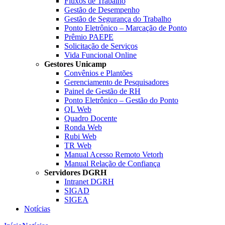
Fluxos de Trabalho
Gestão de Desempenho
Gestão de Segurança do Trabalho
Ponto Eletrônico – Marcação de Ponto
Prêmio PAEPE
Solicitação de Serviços
Vida Funcional Online
Gestores Unicamp
Convênios e Plantões
Gerenciamento de Pesquisadores
Painel de Gestão de RH
Ponto Eletrônico – Gestão do Ponto
QL Web
Quadro Docente
Ronda Web
Rubi Web
TR Web
Manual Acesso Remoto Vetorh
Manual Relação de Confiança
Servidores DGRH
Intranet DGRH
SIGAD
SIGEA
Notícias