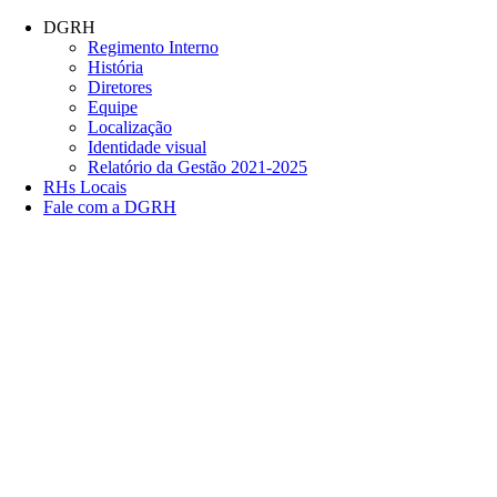
Conteúdo principal
Menu principal
Rodapé
DGRH
Regimento Interno
História
Diretores
Equipe
Localização
Identidade visual
Relatório da Gestão 2021-2025
RHs Locais
Fale com a DGRH
Link para o Facebook
Link para o Twitter