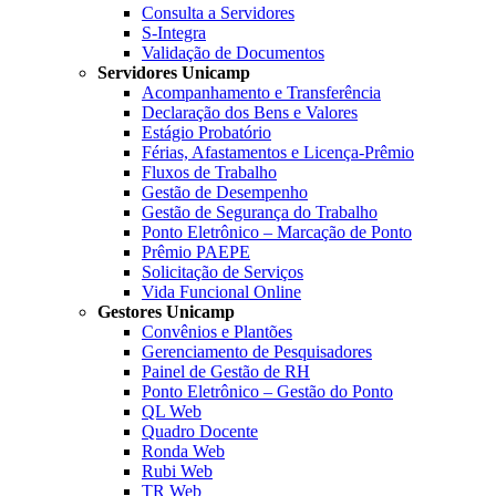
Consulta a Servidores
S-Integra
Validação de Documentos
Servidores Unicamp
Acompanhamento e Transferência
Declaração dos Bens e Valores
Estágio Probatório
Férias, Afastamentos e Licença-Prêmio
Fluxos de Trabalho
Gestão de Desempenho
Gestão de Segurança do Trabalho
Ponto Eletrônico – Marcação de Ponto
Prêmio PAEPE
Solicitação de Serviços
Vida Funcional Online
Gestores Unicamp
Convênios e Plantões
Gerenciamento de Pesquisadores
Painel de Gestão de RH
Ponto Eletrônico – Gestão do Ponto
QL Web
Quadro Docente
Ronda Web
Rubi Web
TR Web