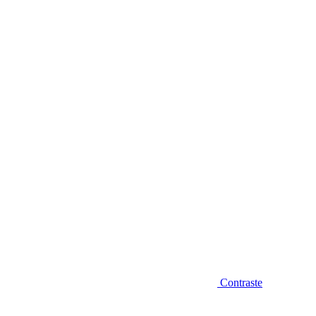
Diminuir fonte
Contraste