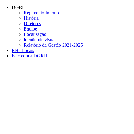
Conteúdo principal
Menu principal
Rodapé
DGRH
Regimento Interno
História
Diretores
Equipe
Localização
Identidade visual
Relatório da Gestão 2021-2025
RHs Locais
Fale com a DGRH
Link para o Facebook
Link para o Twitter