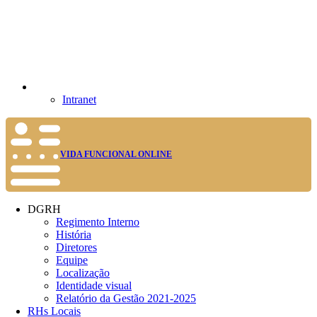
Intranet
VIDA FUNCIONAL ONLINE
DGRH
Regimento Interno
História
Diretores
Equipe
Localização
Identidade visual
Relatório da Gestão 2021-2025
RHs Locais