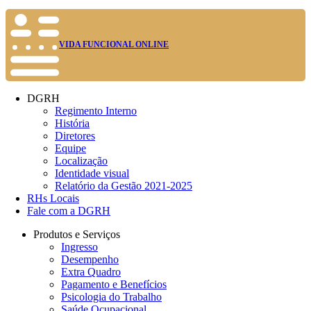
VIDA FUNCIONAL ONLINE
DGRH
Regimento Interno
História
Diretores
Equipe
Localização
Identidade visual
Relatório da Gestão 2021-2025
RHs Locais
Fale com a DGRH
Produtos e Serviços
Ingresso
Desempenho
Extra Quadro
Pagamento e Benefícios
Psicologia do Trabalho
Saúde Ocupacional