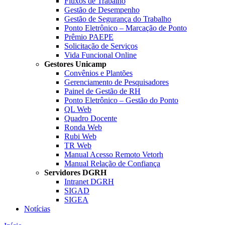
Fluxos de Trabalho
Gestão de Desempenho
Gestão de Segurança do Trabalho
Ponto Eletrônico – Marcação de Ponto
Prêmio PAEPE
Solicitação de Serviços
Vida Funcional Online
Gestores Unicamp
Convênios e Plantões
Gerenciamento de Pesquisadores
Painel de Gestão de RH
Ponto Eletrônico – Gestão do Ponto
QL Web
Quadro Docente
Ronda Web
Rubi Web
TR Web
Manual Acesso Remoto Vetorh
Manual Relação de Confiança
Servidores DGRH
Intranet DGRH
SIGAD
SIGEA
Notícias