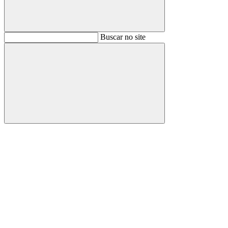
Buscar
Buscar no site
Buscar
Aumentar fonte
Diminuir fonte