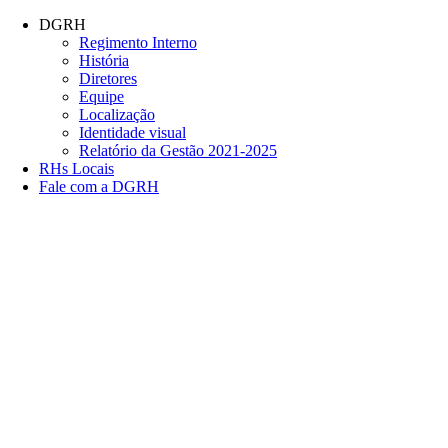
Conteúdo principal
Menu principal
Rodapé
DGRH
Regimento Interno
História
Diretores
Equipe
Localização
Identidade visual
Relatório da Gestão 2021-2025
RHs Locais
Fale com a DGRH
Link para o Facebook
Link para o Twitter