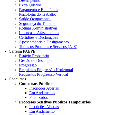
Desempenho
Extra Quadro
Pagamento e Benefícios
Psicologia do Trabalho
Saúde Ocupacional
Segurança do Trabalho
Rotinas Administrativas
Licenças e Afastamentos
Certidões e Declarações
Aposentadoria e Desligamento
Todos os Produtos e Serviços (A-Z)
Carreira PAEPE
Estágio Probatório
Gestão de Desempenho
Progressão
Requisitos Progressão Horizontal
Requisitos Progressão Vertical
Concursos
Concursos Públicos
Inscrições Abertas
Em Andamento
Finalizados
Processos Seletivos Públicos Temporários
Inscrições Abertas
Em Andamento