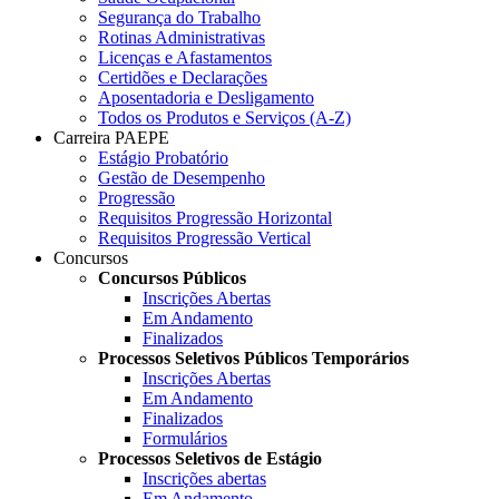
Segurança do Trabalho
Rotinas Administrativas
Licenças e Afastamentos
Certidões e Declarações
Aposentadoria e Desligamento
Todos os Produtos e Serviços (A-Z)
Carreira PAEPE
Estágio Probatório
Gestão de Desempenho
Progressão
Requisitos Progressão Horizontal
Requisitos Progressão Vertical
Concursos
Concursos Públicos
Inscrições Abertas
Em Andamento
Finalizados
Processos Seletivos Públicos Temporários
Inscrições Abertas
Em Andamento
Finalizados
Formulários
Processos Seletivos de Estágio
Inscrições abertas
Em Andamento