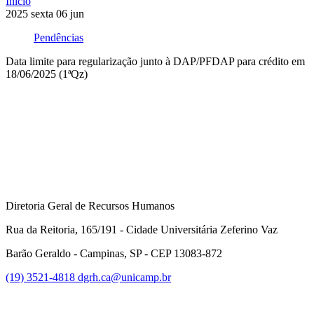
Início
2025
sexta
06
jun
Pendências
Data limite para regularização junto à DAP/PFDAP para crédito em
18/06/2025 (1ªQz)
Compartilhar na agen
Diretoria Geral de Recursos Humanos
Rua da Reitoria, 165/191 - Cidade Universitária Zeferino Vaz
Barão Geraldo - Campinas, SP - CEP 13083-872
(19) 3521-4818
dgrh.ca@unicamp.br
Link para o Facebook