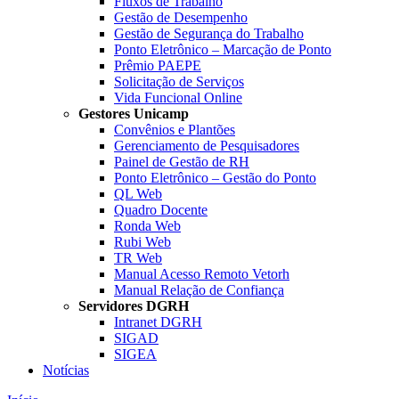
Fluxos de Trabalho
Gestão de Desempenho
Gestão de Segurança do Trabalho
Ponto Eletrônico – Marcação de Ponto
Prêmio PAEPE
Solicitação de Serviços
Vida Funcional Online
Gestores Unicamp
Convênios e Plantões
Gerenciamento de Pesquisadores
Painel de Gestão de RH
Ponto Eletrônico – Gestão do Ponto
QL Web
Quadro Docente
Ronda Web
Rubi Web
TR Web
Manual Acesso Remoto Vetorh
Manual Relação de Confiança
Servidores DGRH
Intranet DGRH
SIGAD
SIGEA
Notícias