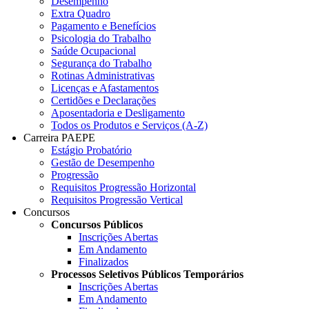
Desempenho
Extra Quadro
Pagamento e Benefícios
Psicologia do Trabalho
Saúde Ocupacional
Segurança do Trabalho
Rotinas Administrativas
Licenças e Afastamentos
Certidões e Declarações
Aposentadoria e Desligamento
Todos os Produtos e Serviços (A-Z)
Carreira PAEPE
Estágio Probatório
Gestão de Desempenho
Progressão
Requisitos Progressão Horizontal
Requisitos Progressão Vertical
Concursos
Concursos Públicos
Inscrições Abertas
Em Andamento
Finalizados
Processos Seletivos Públicos Temporários
Inscrições Abertas
Em Andamento