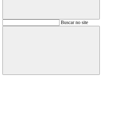
Buscar
Buscar no site
Buscar
Aumentar fonte
Diminuir fonte