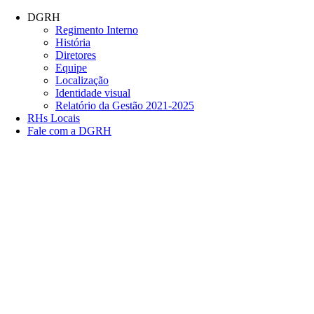
Conteúdo principal
Menu principal
Rodapé
DGRH
Regimento Interno
História
Diretores
Equipe
Localização
Identidade visual
Relatório da Gestão 2021-2025
RHs Locais
Fale com a DGRH
Link para o Facebook
Link para o Twitter