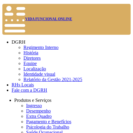
VIDA FUNCIONAL ONLINE
DGRH
Regimento Interno
História
Diretores
Equipe
Localização
Identidade visual
Relatório da Gestão 2021-2025
RHs Locais
Fale com a DGRH
Produtos e Serviços
Ingresso
Desempenho
Extra Quadro
Pagamento e Benefícios
Psicologia do Trabalho
Saúde Ocupacional