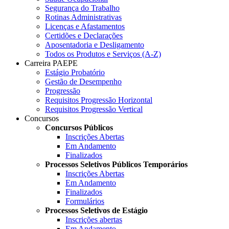
Segurança do Trabalho
Rotinas Administrativas
Licenças e Afastamentos
Certidões e Declarações
Aposentadoria e Desligamento
Todos os Produtos e Serviços (A-Z)
Carreira PAEPE
Estágio Probatório
Gestão de Desempenho
Progressão
Requisitos Progressão Horizontal
Requisitos Progressão Vertical
Concursos
Concursos Públicos
Inscrições Abertas
Em Andamento
Finalizados
Processos Seletivos Públicos Temporários
Inscrições Abertas
Em Andamento
Finalizados
Formulários
Processos Seletivos de Estágio
Inscrições abertas
Em Andamento