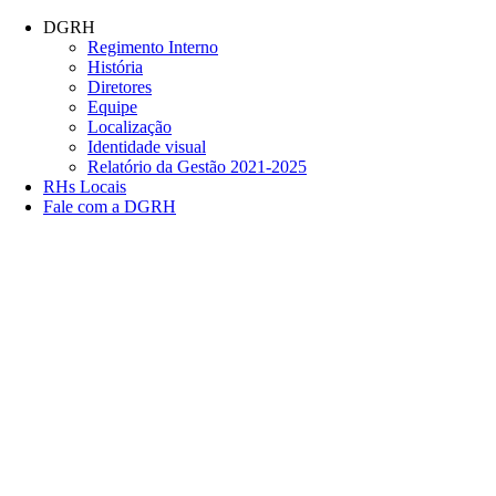
Conteúdo principal
Menu principal
Rodapé
DGRH
Regimento Interno
História
Diretores
Equipe
Localização
Identidade visual
Relatório da Gestão 2021-2025
RHs Locais
Fale com a DGRH
Link para o Facebook
Link para o Twitter