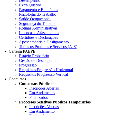
Desempenho
Extra Quadro
Pagamento e Benefícios
Psicologia do Trabalho
Saúde Ocupacional
Segurança do Trabalho
Rotinas Administrativas
Licenças e Afastamentos
Certidões e Declarações
Aposentadoria e Desligamento
Todos os Produtos e Serviços (A-Z)
Carreira PAEPE
Estágio Probatório
Gestão de Desempenho
Progressão
Requisitos Progressão Horizontal
Requisitos Progressão Vertical
Concursos
Concursos Públicos
Inscrições Abertas
Em Andamento
Finalizados
Processos Seletivos Públicos Temporários
Inscrições Abertas
Em Andamento