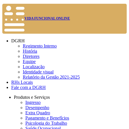
VIDA FUNCIONAL ONLINE
DGRH
Regimento Interno
História
Diretores
Equipe
Localização
Identidade visual
Relatório da Gestão 2021-2025
RHs Locais
Fale com a DGRH
Produtos e Serviços
Ingresso
Desempenho
Extra Quadro
Pagamento e Benefícios
Psicologia do Trabalho
Saúde Ocupacional