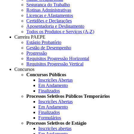
Segurança do Trabalho
Rotinas Administrativas
Licenças e Afastamentos
Certidões e Declarações
Aposentadoria e Desligamento
Todos os Produtos e Serviços (A-Z)
Carreira PAEPE
Estágio Probatório
Gestão de Desempenho
Progressão
Requisitos Progressão Horizontal
Requisitos Progressão Vertical
Concursos
Concursos Públicos
Inscrições Abertas
Em Andamento
Finalizados
Processos Seletivos Públicos Temporários
Inscrições Abertas
Em Andamento
Finalizados
Formulários
Processos Seletivos de Estágio
Inscrições abertas
Em Andamento