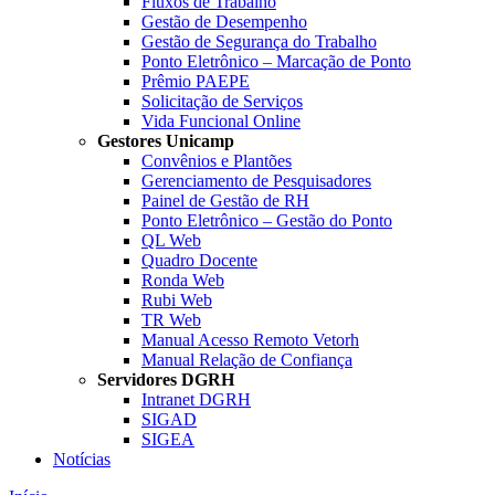
Fluxos de Trabalho
Gestão de Desempenho
Gestão de Segurança do Trabalho
Ponto Eletrônico – Marcação de Ponto
Prêmio PAEPE
Solicitação de Serviços
Vida Funcional Online
Gestores Unicamp
Convênios e Plantões
Gerenciamento de Pesquisadores
Painel de Gestão de RH
Ponto Eletrônico – Gestão do Ponto
QL Web
Quadro Docente
Ronda Web
Rubi Web
TR Web
Manual Acesso Remoto Vetorh
Manual Relação de Confiança
Servidores DGRH
Intranet DGRH
SIGAD
SIGEA
Notícias