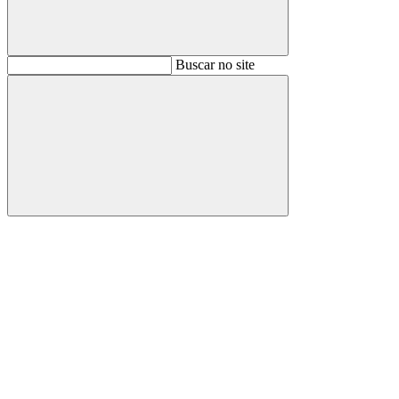
Buscar
Buscar no site
Buscar
Aumentar fonte
Diminuir fonte